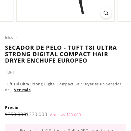
Inicio
/
SECADOR DE PELO - TUFT T8I ULTRA
STRONG DIGITAL COMPACT HAIR
DRYER ENCHUFE EUROPEO
TUFT
Tuft T8i Ultra Strong Digital Compact Hair Dryer es un Secador
de...
Ver más
Precio
Precio
Precio
$350.000
$330.000
$350.000
$330.000
Ahorras $20.000
habitual
de
oferta
¿Eres estilista? Si fueras Selfie PRO tendrías un