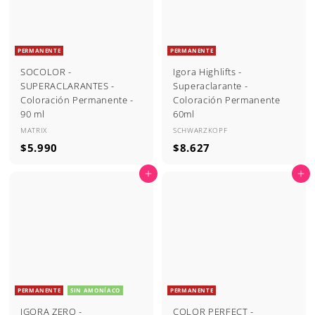
PERMANENTE
PERMANENTE
SOCOLOR -
Igora Highlifts -
SUPERACLARANTES -
Superaclarante -
Coloración Permanente -
Coloración Permanente
90 ml
60ml
MATRIX
SCHWARZKOPF
$
$
$5.990
$8.627
5
8
Agregar al carrito
Agregar al carrito
.
.
9
6
9
2
0
7
PERMANENTE
SIN AMONÍACO
PERMANENTE
IGORA ZERO -
COLOR PERFECT -