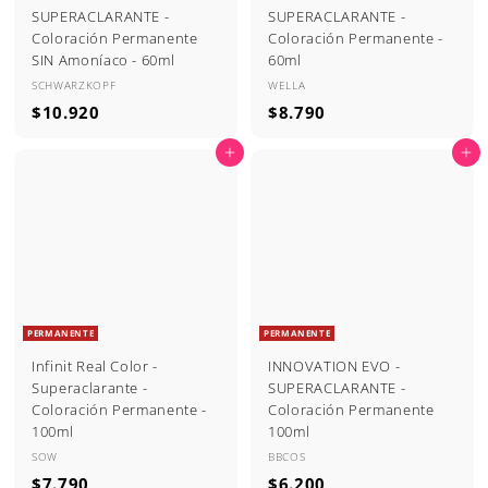
SUPERACLARANTE -
SUPERACLARANTE -
Coloración Permanente
Coloración Permanente -
SIN Amoníaco - 60ml
60ml
SCHWARZKOPF
WELLA
$
$
$10.920
$8.790
1
8
Agregar al carrito
Agregar al carrito
0
.
.
7
9
9
2
0
0
PERMANENTE
PERMANENTE
Infinit Real Color -
INNOVATION EVO -
Superaclarante -
SUPERACLARANTE -
Coloración Permanente -
Coloración Permanente
100ml
100ml
SOW
BBCOS
$
$
$7.790
$6.200