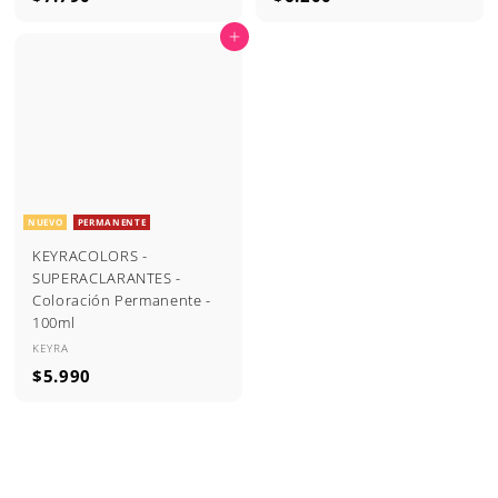
7
6
Agregar al carrito
.
.
7
2
9
0
0
0
NUEVO
PERMANENTE
KEYRACOLORS -
SUPERACLARANTES -
Coloración Permanente -
100ml
KEYRA
$
$5.990
5
.
9
9