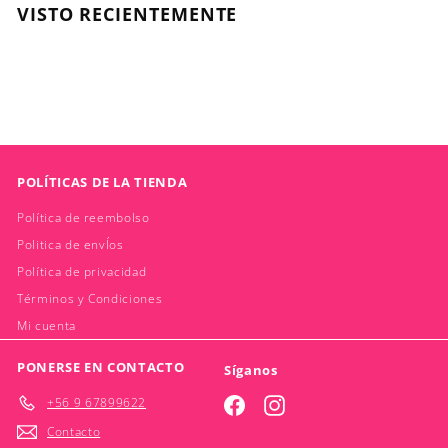
0
VISTO RECIENTEMENTE
POLÍTICAS DE LA TIENDA
Política de reembolso
Politica de envÍos
Política de privacidad
Términos y Condiciones
Mi cuenta
PONERSE EN CONTACTO
Síganos
+56 9 67899622
Facebook
Instagram
Contacto