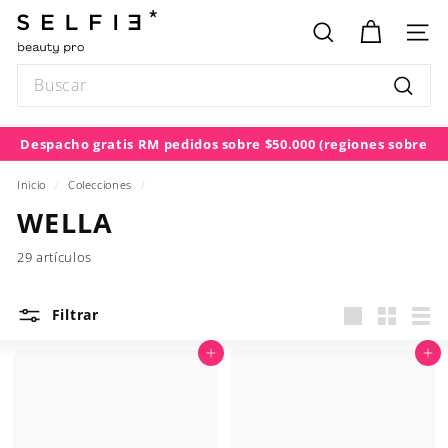
Ir
S
directamente
E
BUSCAR
NAV
al
L
contenido
Search
F
Buscar
I
E
Despacho gratis RM pedidos sobre $50.000
(regiones sobre
diapositivas
$100.000)
pausa
Inicio
/
Colecciones
/
WELLA
29 artículos
Filtrar
Large
Small
List
Agregar al carrito
Agregar al carrito