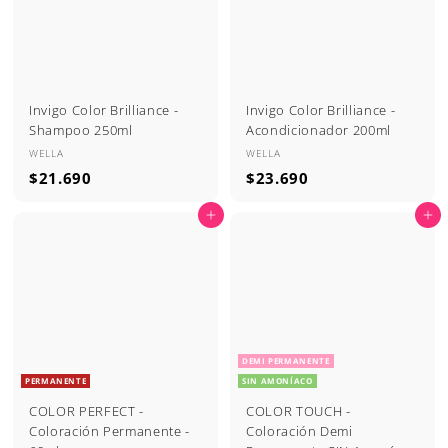
0
0
Invigo Color Brilliance -
Invigo Color Brilliance -
Shampoo 250ml
Acondicionador 200ml
WELLA
WELLA
$
$
$21.690
$23.690
2
2
Agregar al carrito
Agregar al carrito
1
3
.
.
6
6
9
9
0
0
DEMI PERMANENTE
PERMANENTE
SIN AMONÍACO
COLOR PERFECT -
COLOR TOUCH -
Coloración Permanente -
Coloración Demi