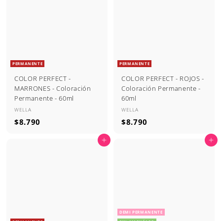
0
9
0
PERMANENTE
PERMANENTE
COLOR PERFECT -
COLOR PERFECT - ROJOS -
MARRONES - Coloración
Coloración Permanente -
Permanente - 60ml
60ml
WELLA
WELLA
$
$
$8.790
$8.790
8
8
Agregar al carrito
Agregar al carrito
.
.
7
7
9
9
0
0
DEMI PERMANENTE