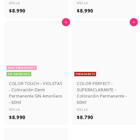
WELLA
WELLA
$
$
$8.990
$8.990
8
8
Agregar al carrito
Agregar al carrito
.
.
9
9
9
9
0
0
DEMI PERMANENTE
SIN AMONÍACO
PERMANENTE
COLOR TOUCH - VIOLETAS
COLOR PERFECT -
- Coloración Demi
SUPERACLARANTE -
Permanente SIN Amoníaco
Coloración Permanente -
- 60ml
60ml
WELLA
WELLA
$
$
$8.990
$8.790
8
8
.
.
9
7