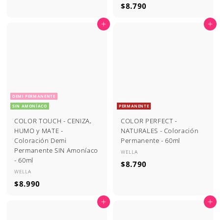
$
$8.790
8
8
.
Agregar al carrito
Agregar al carrito
.
7
7
9
9
0
0
DEMI PERMANENTE
SIN AMONÍACO
PERMANENTE
COLOR TOUCH - CENIZA,
COLOR PERFECT -
HUMO y MATE -
NATURALES - Coloración
Coloración Demi
Permanente - 60ml
Permanente SIN Amoníaco
WELLA
- 60ml
$
$8.790
WELLA
8
$
$8.990
.
8
7
Agregar al carrito
Agregar al carrito
.
9
9