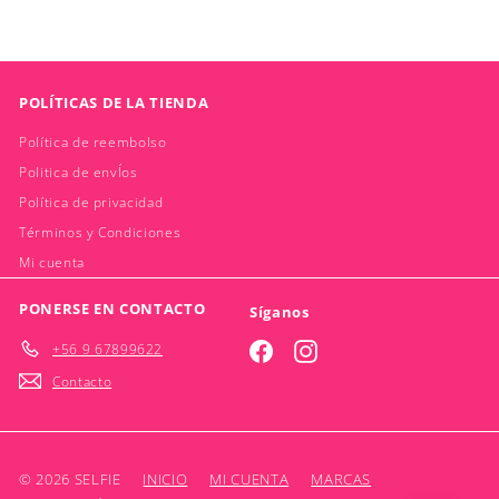
POLÍTICAS DE LA TIENDA
Política de reembolso
Politica de envÍos
Política de privacidad
Términos y Condiciones
Mi cuenta
PONERSE EN CONTACTO
Síganos
+56 9 67899622
Facebook
Instagram
Contacto
© 2026 SELFIE
INICIO
MI CUENTA
MARCAS