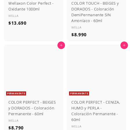
Wellaxon Color Perfect -
COLOR TOUCH - BEIGES y
Oxidante 1000ml
DORADOS - Coloración
DemiPermanente SIN
WELLA
Amoníaco - 60ml
$
$13.690
WELLA
1
$
$8.990
3
8
.
Agregar al carrito
Agregar al carrito
.
6
9
9
9
0
0
PERMANENTE
PERMANENTE
COLOR PERFECT - BEIGES
COLOR PERFECT - CENIZA,
y DORADOS - Coloración
HUMO y PERLA -
Permanente - 60ml
Coloración Permanente -
60ml
WELLA
WELLA
$
$8.790