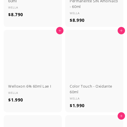
60ml
Permanente SIN Amoníaco
- 60ml
WELLA
WELLA
$
$8.790
$
$8.990
8
8
.
Agregar al carrito
Agregar al carrito
.
7
9
9
9
0
0
Welloxon 6% 60ml Lae I
Color Touch - Oxidante
60ml
WELLA
WELLA
$
$1.990
$
$1.990
1
1
.
Agregar al carrito
.
9
9
9