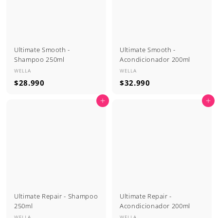
Ultimate Smooth -
Ultimate Smooth -
Shampoo 250ml
Acondicionador 200ml
WELLA
WELLA
$
$
$28.990
$32.990
2
3
Agregar al carrito
Agregar al carrito
8
2
.
.
9
9
9
9
0
0
Ultimate Repair - Shampoo
Ultimate Repair -
250ml
Acondicionador 200ml
WELLA
WELLA