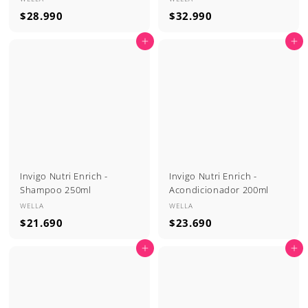
$
$
$28.990
$32.990
2
3
Agregar al carrito
Agregar al carrito
8
2
.
.
9
9
9
9
0
0
Invigo Nutri Enrich -
Invigo Nutri Enrich -
Shampoo 250ml
Acondicionador 200ml
WELLA
WELLA
$
$
$21.690
$23.690
2
2
Agregar al carrito
Agregar al carrito
1
3
.
.
6
6
9
9