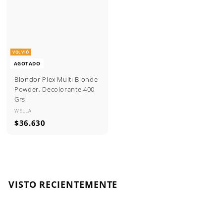
9
9
0
0
VOLVIÓ
AGOTADO
Blondor Plex Multi Blonde
Powder, Decolorante 400
Grs
WELLA
$
$36.630
3
6
.
6
3
VISTO RECIENTEMENTE
0