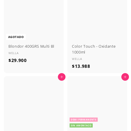
9
0
0
AGOTADO
Blondor 400GRS Multi Bl
Color Touch - Oxidante
1000ml
WELLA
WELLA
$
$29.900
$
$13.988
2
1
9
Agregar al carrito
Agregar al carrito
3
.
.
9
9
0
8
0
8
DEMI PERMANENTE
SIN AMONÍACO