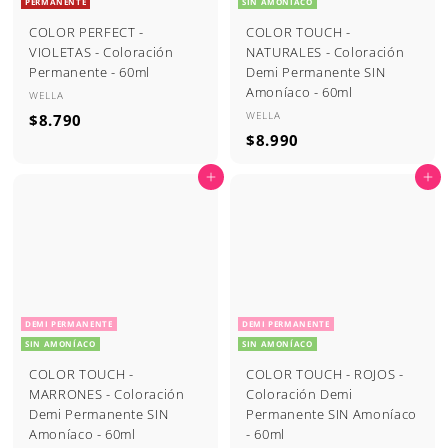
PERMANENTE
SIN AMONÍACO
COLOR PERFECT -
COLOR TOUCH -
VIOLETAS - Coloración
NATURALES - Coloración
Permanente - 60ml
Demi Permanente SIN
Amoníaco - 60ml
WELLA
WELLA
$
$8.790
$
$8.990
8
8
.
Agregar al carrito
Agregar al carrito
.
7
9
9
9
0
0
DEMI PERMANENTE
DEMI PERMANENTE
SIN AMONÍACO
SIN AMONÍACO
COLOR TOUCH -
COLOR TOUCH - ROJOS -
MARRONES - Coloración
Coloración Demi
Demi Permanente SIN
Permanente SIN Amoníaco
Amoníaco - 60ml
- 60ml