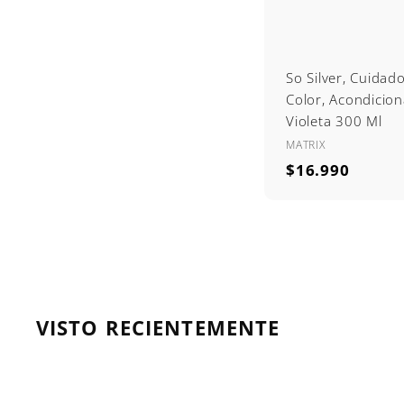
So Silver, Cuidado
Color, Acondicio
Violeta 300 Ml
MATRIX
$
$16.990
1
6
.
9
9
0
VISTO RECIENTEMENTE