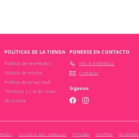
POLÍTICAS DE LA TIENDA
PONERSE EN CONTACTO
Política de reembolso
+56 9 67899622
Politica de envÍos
Contacto
Política de privacidad
Síganos
Términos y Condiciones
Facebook
Instagram
Mi cuenta
ACIÓN
CUIDADO DEL CABELLO
STYLING
ROSTRO
ACCESOR