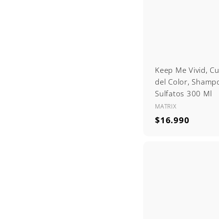
0
Keep Me Vivid, C
del Color, Shamp
Sulfatos 300 Ml
MATRIX
$
$16.990
1
6
.
9
9
0