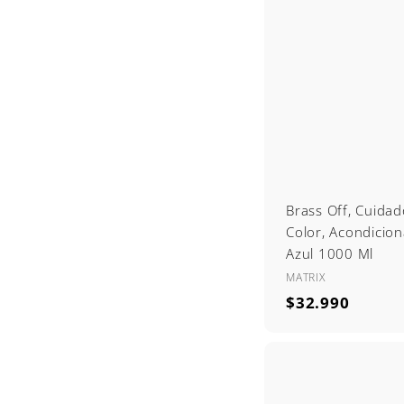
.
9
9
0
Brass Off, Cuidad
Color, Acondicio
Azul 1000 Ml
MATRIX
$
$32.990
3
2
.
9