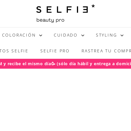
S
E
L
F
COLORACIÓN
CUIDADO
STYLING
I
E
TOS SELFIE
SELFIE PRO
RASTREA TU COMPR
y recibe el mismo día🥳 (sólo día hábil y entrega a domicil
acho gratis RM pedidos sobre $50.000
diapositivas
pausa