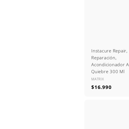
9
0
Instacure Repair,
Reparación,
Acondicionador A
Quiebre 300 Ml
MATRIX
$
$16.990
1
6
.
9
9