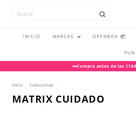
Ir
directamente
Search
al
Buscar
contenido
INICIO
MARCAS
OPENBOX 📦
PUN
👀Compra antes de las 11AM 
Desp
Inicio
/
Colecciones
/
MATRIX CUIDADO