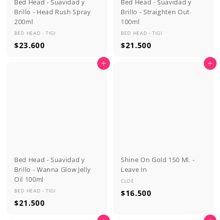
Bed Head - Suavidad y
Bed Head - Suavidad y
Brillo - Head Rush Spray
Brillo - Straighten Out
200ml
100ml
BED HEAD - TIGI
BED HEAD - TIGI
$
$
$23.600
$21.500
2
2
Agregar al carrito
Agregar al carrito
3
1
.
.
6
5
0
0
0
0
Bed Head - Suavidad y
Shine On Gold 150 Ml. -
Brillo - Wanna Glow Jelly
Leave In
Oil 100ml
CLOE
BED HEAD - TIGI
$
$16.500
$
$21.500
1
2
6