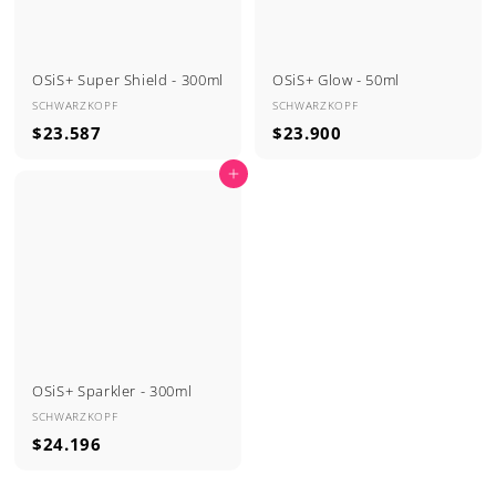
e
t
r
u
t
a
OSiS+ Super Shield - 300ml
OSiS+ Glow - 50ml
a
l
SCHWARZKOPF
SCHWARZKOPF
$
$
$23.587
$23.900
2
2
Agregar al carrito
3
3
.
.
5
9
8
0
7
0
OSiS+ Sparkler - 300ml
SCHWARZKOPF
$
$24.196
2