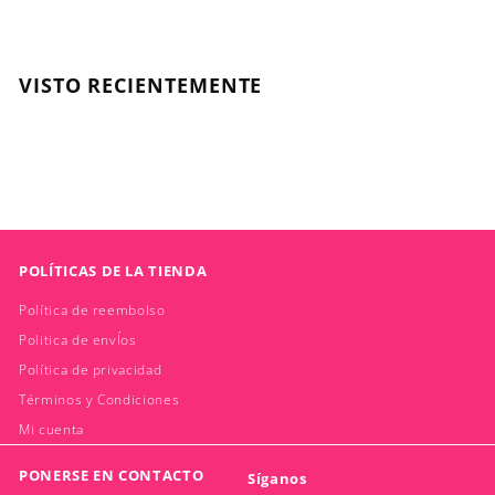
4
.
1
9
VISTO RECIENTEMENTE
6
POLÍTICAS DE LA TIENDA
Política de reembolso
Politica de envÍos
Política de privacidad
Términos y Condiciones
Mi cuenta
PONERSE EN CONTACTO
Síganos