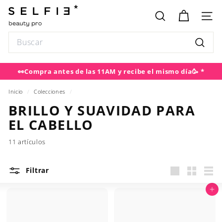
Ir
S
directamente
E
BUSCAR
NAV
al
L
contenido
Search
F
Buscar
I
E
👀Compra antes de las 11AM y recibe el mismo día🥳 *
diapositivas
pausa
Despacho gratis RM pedidos sobre $50.000
Inicio
/
Colecciones
/
BRILLO Y SUAVIDAD PARA
EL CABELLO
11 artículos
Filtrar
Large
Small
List
Agregar al carrito