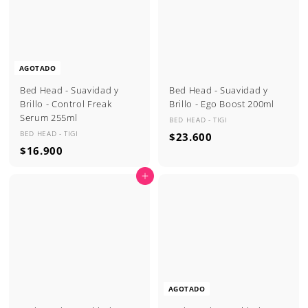
AGOTADO
Bed Head - Suavidad y
Bed Head - Suavidad y
Brillo - Control Freak
Brillo - Ego Boost 200ml
Serum 255ml
BED HEAD - TIGI
BED HEAD - TIGI
$
$23.600
$
$16.900
2
1
3
Agregar al carrito
6
.
.
6
9
0
0
0
0
AGOTADO