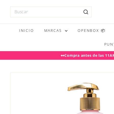
Ir
directamente
Search
al
Buscar
contenido
INICIO
MARCAS
OPENBOX 📦
PUN
👀Compra antes de las 11AM 
Desp