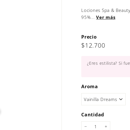
Lociones Spa & Beauty
95%...
Ver más
Precio
Precio
$12.700
$12.700
habitual
¿Eres estilista? Si f
Aroma
Cantidad
−
+