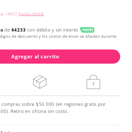
nas
10672
Puntos SELFIE
as
de
$4233
con débito y sin interés
ódigos de descuento y los costos de envío se añaden durante
Agregar al carrito
r compras sobre $50.000 (en regiones gratis por
). Retiro en oficina sin costo.