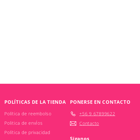
POLÍTICAS DE LA TIENDA
PONERSE EN CONTACTO
Política de reembolso
+56 9 67899622
Politica de envÍos
Contacto
Política de privacidad
Síganos