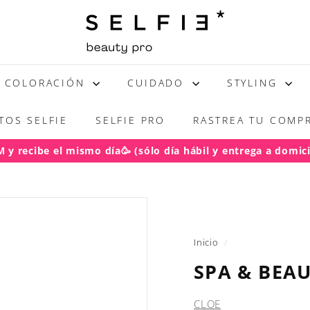
S
E
L
F
COLORACIÓN
CUIDADO
STYLING
I
E
TOS SELFIE
SELFIE PRO
RASTREA TU COMPR
y recibe el mismo día🥳 (sólo día hábil y entrega a domicil
acho gratis RM pedidos sobre $50.000
diapositivas
pausa
Inicio
/
SPA & BEA
CLOE