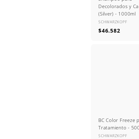
Decolorados y C
(Silver) - 1000ml
SCHWARZKOPF
$
$46.582
4
6
.
5
8
2
BC Color Freeze 
Tratamiento - 50
SCHWARZKOPF