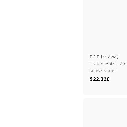
0
BC Frizz Away
Tratamiento - 20
SCHWARZKOPF
$
$22.320
2
2
.
3
2
0