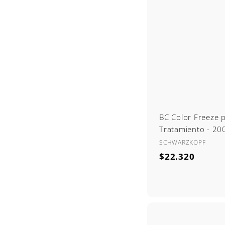
.
0
8
9
BC Color Freeze 
Tratamiento - 20
SCHWARZKOPF
$
$22.320
2
2
.
3
2