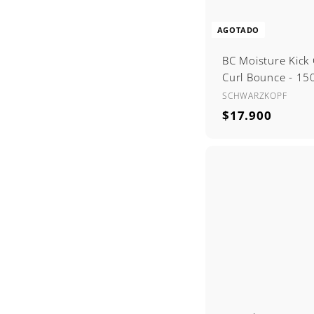
AGOTADO
BC Moisture Kick 
Curl Bounce - 15
SCHWARZKOPF
$
$17.900
1
7
.
9
0
0