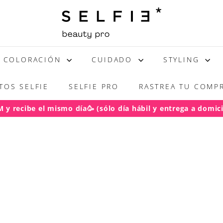
S
E
L
F
COLORACIÓN
CUIDADO
STYLING
I
E
TOS SELFIE
SELFIE PRO
RASTREA TU COMPR
y recibe el mismo día🥳 (sólo día hábil y entrega a domicil
acho gratis RM pedidos sobre $50.000
(regiones sobre $100
diapositivas
pausa