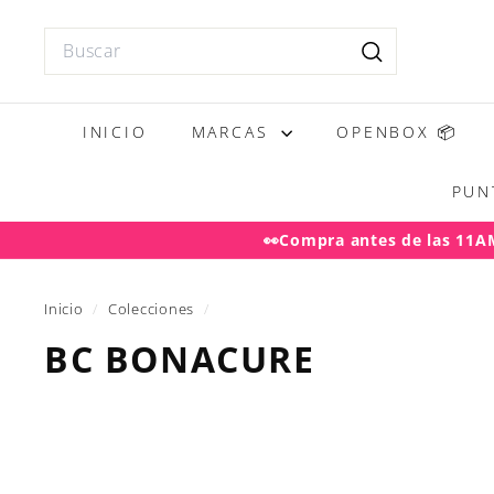
Ir
directamente
Search
al
Buscar
contenido
INICIO
MARCAS
OPENBOX 📦
PUN
👀Compra antes de las 11AM 
Desp
Inicio
/
Colecciones
/
BC BONACURE