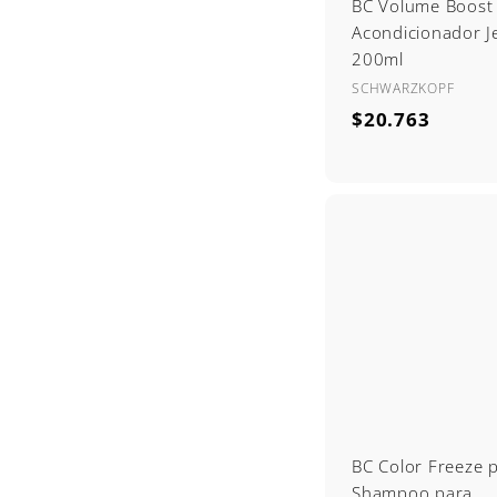
BC Volume Boost
Acondicionador Je
200ml
SCHWARZKOPF
$
$20.763
2
0
.
7
6
3
BC Color Freeze 
Shampoo para