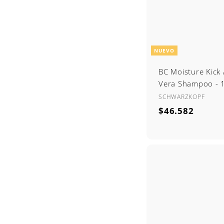
NUEVO
BC Moisture Kick 
Vera Shampoo - 
SCHWARZKOPF
$
$46.582
4
6
.
5
8
2