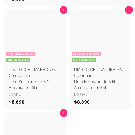
8
.
Agregar al carrito
Agregar al carrito
.
8
8
9
9
0
0
DEMI PERMANENTE
DEMI PERMANENTE
SIN AMONÍACO
SIN AMONÍACO
DIA COLOR - MARRONES -
DIA COLOR - NATURALES -
Coloración
Coloración
DemiPermanente SIN
DemiPermanente SIN
Amoníaco - 60ml
Amoníaco - 60ml
L'OREAL
L'OREAL
$
$
$8.890
$8.890
8
8
Agregar al carrito
.
.
8
8
9
9