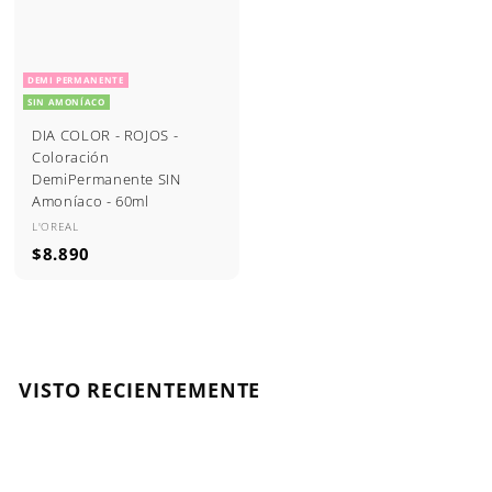
0
0
DEMI PERMANENTE
SIN AMONÍACO
DIA COLOR - ROJOS -
Coloración
DemiPermanente SIN
Amoníaco - 60ml
L'OREAL
$
$8.890
8
.
8
9
0
VISTO RECIENTEMENTE