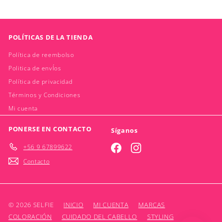
POLÍTICAS DE LA TIENDA
Política de reembolso
Politica de envÍos
Política de privacidad
Términos y Condiciones
Mi cuenta
PONERSE EN CONTACTO
Síganos
+56 9 67899622
Facebook
Instagram
Contacto
© 2026 SELFIE
INICIO
MI CUENTA
MARCAS
COLORACIÓN
CUIDADO DEL CABELLO
STYLING