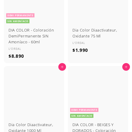
DEMI PERMANENTE
SIN AMONÍACO
DIA COLOR - Coloración
Dia Color Diaactivateur,
DemiPermanente SIN
Oxidante 75 Ml
Amoníaco - 60ml
L'OREAL
L'OREAL
$
$1.990
$
$8.890
1
8
.
Agregar al carrito
Agregar al carrito
.
9
8
9
9
0
0
DEMI PERMANENTE
SIN AMONÍACO
Dia Color Diaactivateur,
DIA COLOR - BEIGES Y
Oxidante 1000 Ml
DORADOS - Coloración