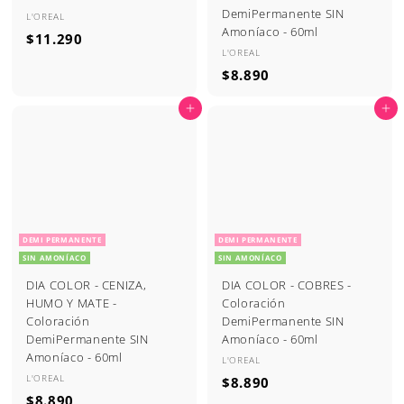
DemiPermanente SIN
L'OREAL
Amoníaco - 60ml
$
$11.290
L'OREAL
1
$
$8.890
1
8
.
Agregar al carrito
Agregar al carrito
.
2
8
9
9
0
0
DEMI PERMANENTE
DEMI PERMANENTE
SIN AMONÍACO
SIN AMONÍACO
DIA COLOR - CENIZA,
DIA COLOR - COBRES -
HUMO Y MATE -
Coloración
Coloración
DemiPermanente SIN
DemiPermanente SIN
Amoníaco - 60ml
Amoníaco - 60ml
L'OREAL
L'OREAL
$
$8.890
$
$8.890
8