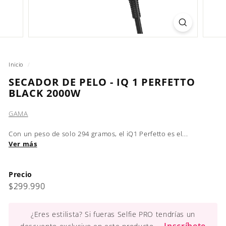
Inicio
/
SECADOR DE PELO - IQ 1 PERFETTO
BLACK 2000W
GAMA
Con un peso de solo 294 gramos, el iQ1 Perfetto es el...
Ver más
Precio
Precio
$299.990
$299.990
habitual
¿Eres estilista? Si fueras Selfie PRO tendrías un