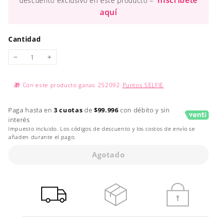
Inscríbete
descuento exclusivo en este producto –
aquí
Cantidad
−
+
🎁
Con este producto ganas
252092
Puntos SELFIE
Paga hasta en
3 cuotas
de
$99.996
con débito y sin
interés
Impuesto incluido. Los códigos de descuento y los costos de envío se
añaden durante el pago.
Agotado