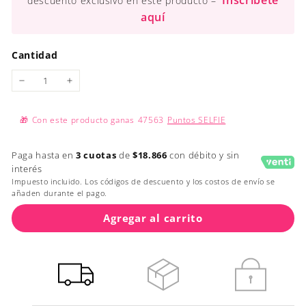
Inscríbete
descuento exclusivo en este producto –
aquí
Cantidad
−
+
🎁
Con este producto ganas
47563
Puntos SELFIE
Paga hasta en
3 cuotas
de
$18.866
con débito y sin
interés
Impuesto incluido. Los códigos de descuento y los costos de envío se
añaden durante el pago.
Agregar al carrito