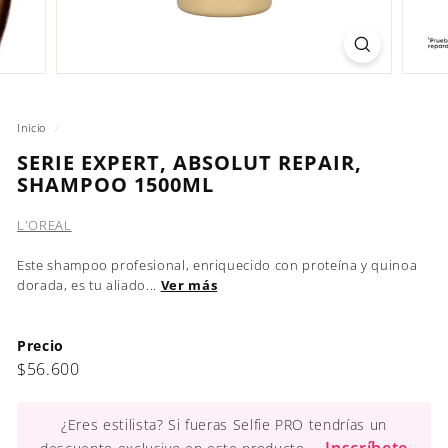
Inicio
/
SERIE EXPERT, ABSOLUT REPAIR,
SHAMPOO 1500ML
L'OREAL
Este shampoo profesional, enriquecido con proteína y quinoa
dorada, es tu aliado...
Ver más
Precio
Precio
$56.600
$56.600
habitual
¿Eres estilista? Si fueras Selfie PRO tendrías un