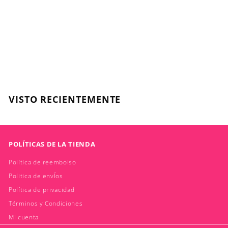
Serie Expert, Absolut
Repair, Shampoo
1500ml
L'OREAL
$
$56.600
5
6
.
VISTO RECIENTEMENTE
6
0
0
POLÍTICAS DE LA TIENDA
Política de reembolso
Politica de envÍos
Política de privacidad
Términos y Condiciones
Mi cuenta