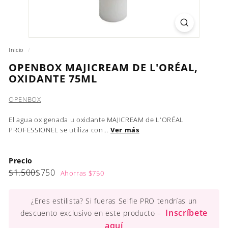
Inicio
/
OPENBOX MAJICREAM DE L'ORÉAL,
OXIDANTE 75ML
OPENBOX
El agua oxigenada u oxidante MAJICREAM de L'ORÉAL
PROFESSIONEL se utiliza con...
Ver más
Precio
Precio
Precio
$1.500
$750
$1.500
$750
Ahorras $750
habitual
de
oferta
¿Eres estilista? Si fueras Selfie PRO tendrías un
Inscríbete
descuento exclusivo en este producto –
aquí