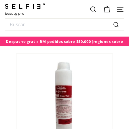
Ir
S
directamente
E
BUSCAR
NAV
al
L
contenido
Search
F
Buscar
I
E
Despacho gratis RM pedidos sobre $50.000
(regiones sobre
diapositivas
$100.000)
pausa