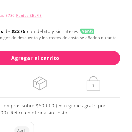
nas
5736
Puntos SELFIE
as
de
$2275
con débito y sin interés
ódigos de descuento y los costos de envío se añaden durante
Agregar al carrito
r compras sobre $50.000 (en regiones gratis por
). Retiro en oficina sin costo.
Abrir