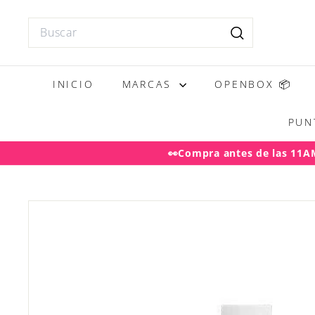
Ir
directamente
Search
al
Buscar
contenido
INICIO
MARCAS
OPENBOX 📦
PUN
👀Compra antes de las 11AM 
Desp