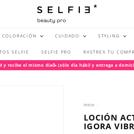
S
E
L
F
COLORACIÓN
CUIDADO
STYLING
I
E
TOS SELFIE
SELFIE PRO
RASTREA TU COMPR
y recibe el mismo día🥳 (sólo día hábil y entrega a domicil
acho gratis RM pedidos sobre $50.000
diapositivas
pausa
Inicio
/
LOCIÓN AC
IGORA VIBR