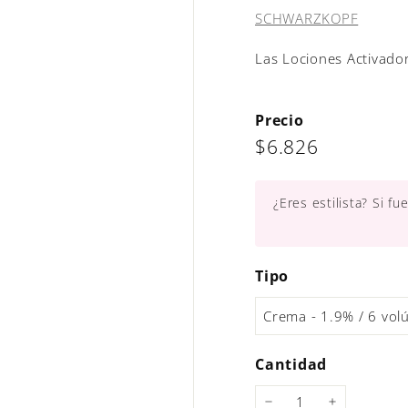
SCHWARZKOPF
Las Lociones Activadora
Precio
Precio
$6.826
$6.826
habitual
¿Eres estilista? Si f
Tipo
Cantidad