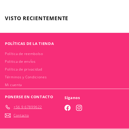
1
.
5
VISTO RECIENTEMENTE
0
0
POLÍTICAS DE LA TIENDA
Política de reembolso
Politica de envÍos
Política de privacidad
Términos y Condiciones
Mi cuenta
PONERSE EN CONTACTO
Síganos
+56 9 67899622
Facebook
Instagram
Contacto