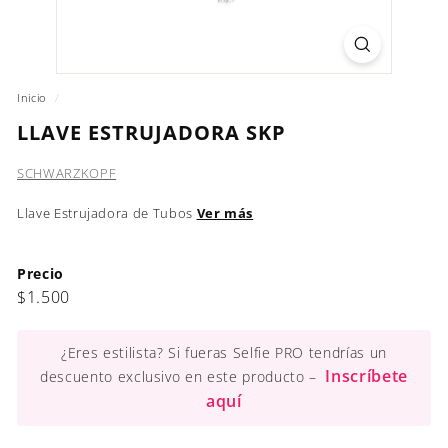
Inicio
/
LLAVE ESTRUJADORA SKP
SCHWARZKOPF
Llave Estrujadora de Tubos
Ver más
Precio
Precio
$1.500
$1.500
habitual
¿Eres estilista? Si fueras Selfie PRO tendrías un
Inscríbete
descuento exclusivo en este producto –
aquí