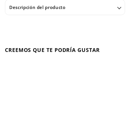
Descripción del producto
CREEMOS QUE TE PODRÍA GUSTAR
Agregar al carrito
Llave Estrujadora Skp
SCHWARZKOPF
$
$1.500