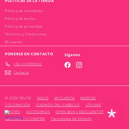
POLÍTICAS DE LA TIENDA
Política de reembolso
Politica de envÍos
Política de privacidad
Términos y Condiciones
Mi cuenta
PONERSE EN CONTACTO
Síganos
+56 9 67899622
Facebook
Instagram
Contacto
© 2026 SELFIE
INICIO
MI CUENTA
MARCAS
COLORACIÓN
CUIDADO DEL CABELLO
STYLING
ROSTRO
ACCESORIOS
OPEN BOX y DESCUENTOS
RASTREA TU COMPRA
Tecnología de Shopify