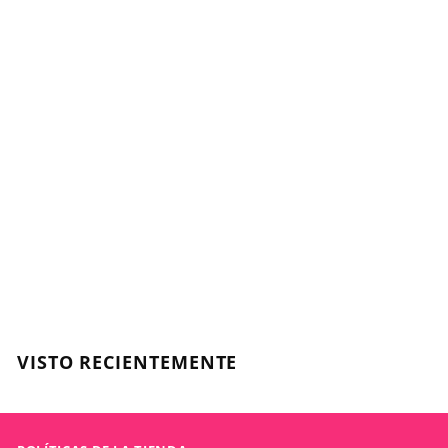
Agregar al carrito
PERMANENTE
INFINIT REAL COLOR -
NATURALES -
Coloración
Permanente - 100ml
SOW
$
$7.790
7
.
7
VISTO RECIENTEMENTE
9
0