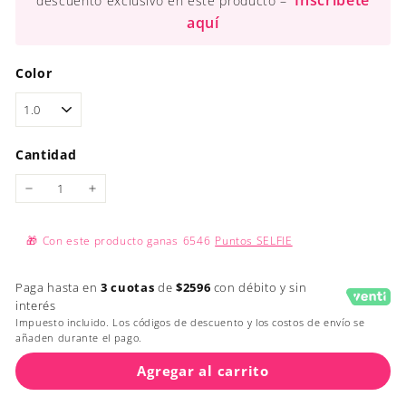
Inscríbete
descuento exclusivo en este producto –
aquí
Color
Cantidad
−
+
🎁
Con este producto ganas
6546
Puntos SELFIE
Paga hasta en
3 cuotas
de
$2596
con débito y sin
interés
Impuesto incluido. Los códigos de descuento y los costos de envío se
añaden durante el pago.
Agregar al carrito