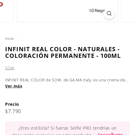
Inicio
/
INFINIT REAL COLOR - NATURALES -
COLORACIÓN PERMANENTE - 100ML
SOW
INFINIT REAL COLOR de SOW, de GA.MA Italy, es una crema de...
Ver más
Precio
Precio
$7.790
$7.790
habitual
¿Eres estilista? Si fueras Selfie PRO tendrías un