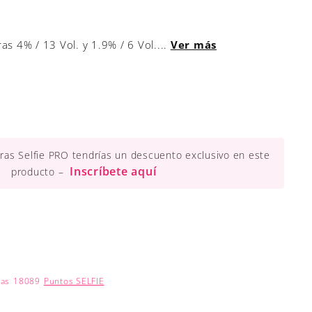
s 4% / 13 Vol. y 1.9% / 6 Vol....
Ver más
ueras Selfie PRO tendrías un descuento exclusivo en este
Inscríbete aquí
producto –
nas
18089
Puntos SELFIE