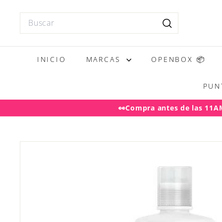
Ir
directamente
Search
al
Buscar
contenido
INICIO
MARCAS
OPENBOX 📦
PUN
👀Compra antes de las 11AM 
Desp