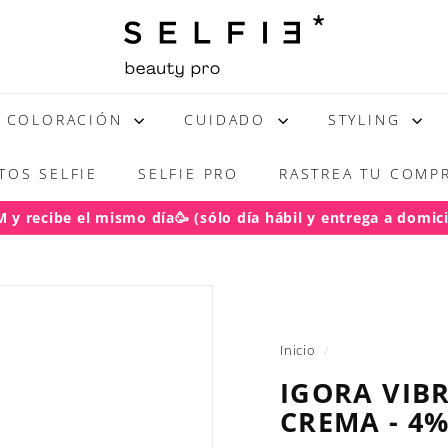
S
E
L
F
COLORACIÓN
CUIDADO
STYLING
I
E
TOS SELFIE
SELFIE PRO
RASTREA TU COMPR
y recibe el mismo día🥳 (sólo día hábil y entrega a domicil
acho gratis RM pedidos sobre $50.000
diapositivas
pausa
Inicio
/
IGORA VIB
CREMA - 4%