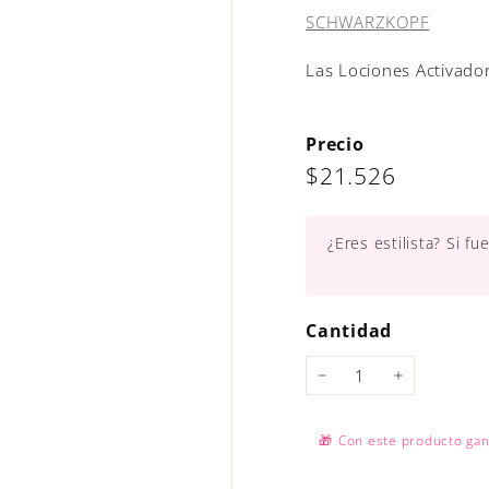
SCHWARZKOPF
Las Lociones Activadora
Precio
Precio
$21.526
$21.526
habitual
¿Eres estilista? Si f
Cantidad
−
+
🎁
Con este producto ga