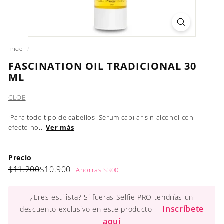
Inicio
/
FASCINATION OIL TRADICIONAL 30
ML
CLOE
¡Para todo tipo de cabellos! Serum capilar sin alcohol con
efecto no...
Ver más
Precio
Precio
Precio
$11.200
$10.900
$11.200
$10.900
Ahorras $300
habitual
de
oferta
¿Eres estilista? Si fueras Selfie PRO tendrías un
Inscríbete
descuento exclusivo en este producto –
aquí