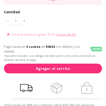
Cantidad
−
+
🎁
Con este producto ganas
9160
Puntos SELFIE
Paga hasta en
3 cuotas
de
$3633
con débito y sin
interés
Impuesto incluido. Los códigos de descuento y los costos de envío se
añaden durante el pago.
Agregar al carrito
Envío gratis en RM por compras sobre $50.000 (en regiones