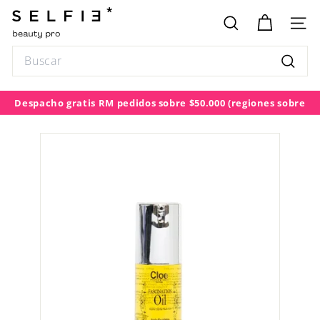
Ir
S
directamente
E
BUSCAR
NAV
al
L
contenido
Search
F
Buscar
I
E
Despacho gratis RM pedidos sobre $50.000
(regiones sobre
diapositivas
$100.000)
pausa