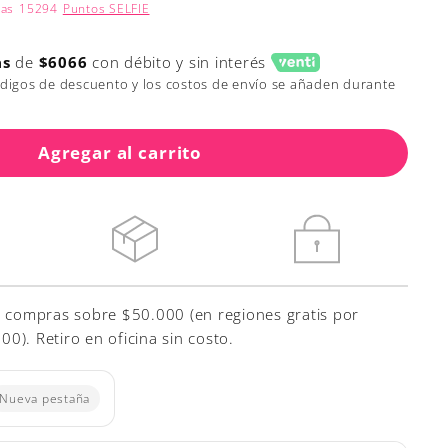
nas
15294
Puntos SELFIE
as
de
$6066
con débito y sin interés
ódigos de descuento y los costos de envío se añaden durante
Agregar al carrito
r compras sobre $50.000 (en regiones gratis por
). Retiro en oficina sin costo.
Nueva pestaña