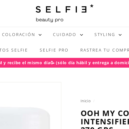
S
E
L
F
COLORACIÓN
CUIDADO
STYLING
I
E
TOS SELFIE
SELFIE PRO
RASTREA TU COMPR
y recibe el mismo día🥳 (sólo día hábil y entrega a domicil
acho gratis RM pedidos sobre $50.000
diapositivas
pausa
Inicio
/
OOH MY CO
INTENSIFIE