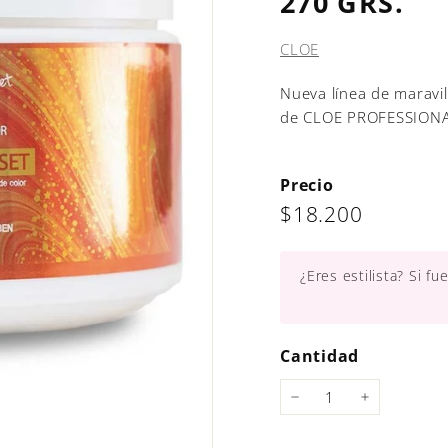
270 GRS.
CLOE
Nueva línea de maravil
de CLOE PROFESSIONA
Precio
Precio
$18.200
$18.200
habitual
¿Eres estilista? Si f
Cantidad
−
+