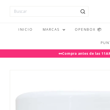
Ir
directamente
Search
al
Buscar
contenido
INICIO
MARCAS
OPENBOX 📦
PUN
👀Compra antes de las 11AM 
Desp