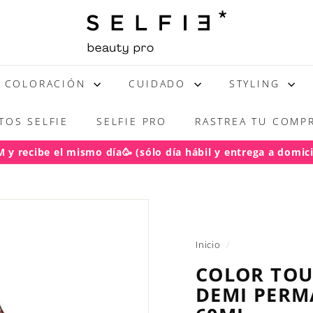
S
E
L
F
COLORACIÓN
CUIDADO
STYLING
I
E
TOS SELFIE
SELFIE PRO
RASTREA TU COMPR
y recibe el mismo día🥳 (sólo día hábil y entrega a domicil
acho gratis RM pedidos sobre $50.000
diapositivas
pausa
Inicio
/
COLOR TOU
DEMI PERM