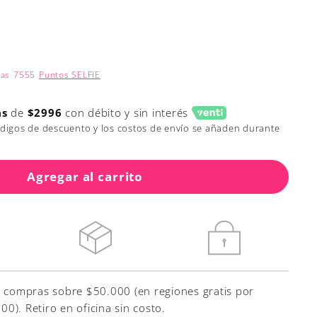
nas
7555
Puntos SELFIE
as
de
$2996
con débito y sin interés
ódigos de descuento y los costos de envío se añaden durante
Agregar al carrito
r compras sobre $50.000 (en regiones gratis por
). Retiro en oficina sin costo.