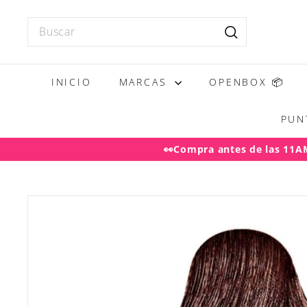
Ir
directamente
Search
al
Buscar
contenido
INICIO
MARCAS
OPENBOX 📦
PUN
👀Compra antes de las 11AM 
Desp