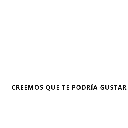
CREEMOS QUE TE PODRÍA GUSTAR
C
o
m
A
p