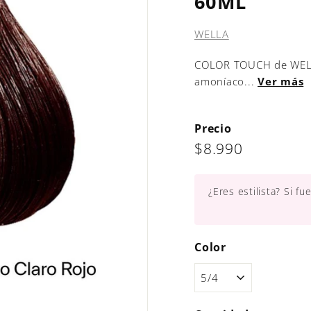
60ML
WELLA
COLOR TOUCH de WELLA
amoníaco...
Ver más
Precio
Precio
$8.990
$8.990
habitual
¿Eres estilista? Si f
Color