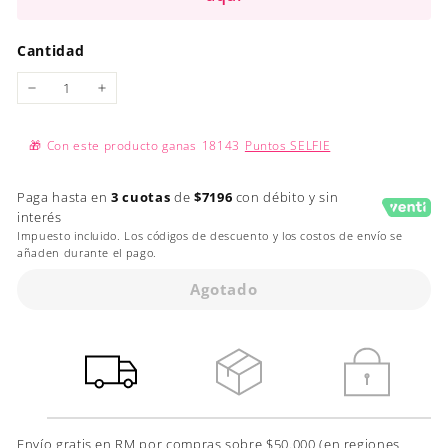
Cantidad
−
+
🎁
Con este producto ganas
18143
Puntos SELFIE
Paga hasta en
3 cuotas
de
$7196
con débito y sin
interés
Impuesto incluido. Los códigos de descuento y los costos de envío se
añaden durante el pago.
Agotado
Envío gratis en RM por compras sobre $50.000 (en regiones