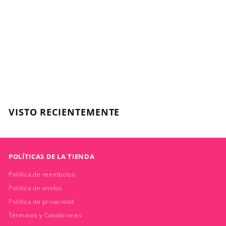
AGOTADO
Building Hair,
Stimulate Shampoo
250ml
SOW
$
$21.590
2
1
.
VISTO RECIENTEMENTE
5
9
0
POLÍTICAS DE LA TIENDA
Política de reembolso
Politica de envÍos
Política de privacidad
Términos y Condiciones