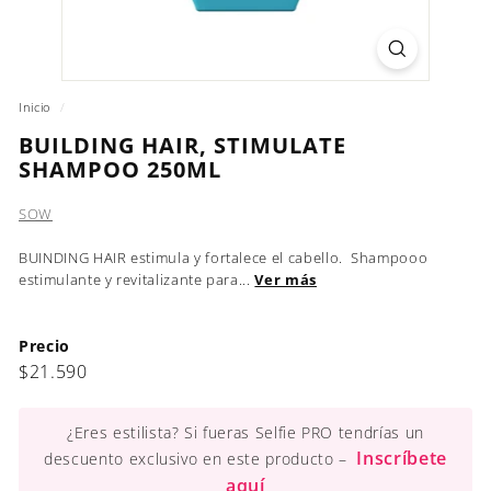
Inicio
/
BUILDING HAIR, STIMULATE
SHAMPOO 250ML
SOW
BUINDING HAIR estimula y fortalece el cabello. Shampooo
estimulante y revitalizante para...
Ver más
Precio
Precio
$21.590
$21.590
habitual
¿Eres estilista? Si fueras Selfie PRO tendrías un
Inscríbete
descuento exclusivo en este producto –
aquí