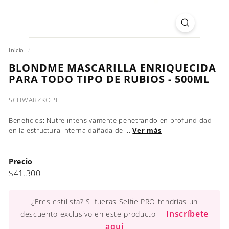
Inicio
/
BLONDME MASCARILLA ENRIQUECIDA
PARA TODO TIPO DE RUBIOS - 500ML
SCHWARZKOPF
Beneficios: Nutre intensivamente penetrando en profundidad
en la estructura interna dañada del...
Ver más
Precio
Precio
$41.300
$41.300
habitual
¿Eres estilista? Si fueras Selfie PRO tendrías un
Inscríbete
descuento exclusivo en este producto –
aquí