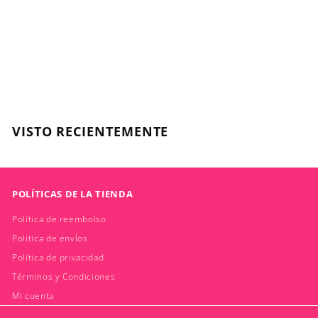
Enriquecida para
Todo Tipo de Rubios
- 500ml
SCHWARZKOPF
$
$41.300
4
1
.
VISTO RECIENTEMENTE
3
0
0
POLÍTICAS DE LA TIENDA
Política de reembolso
Politica de envÍos
Política de privacidad
Términos y Condiciones
Mi cuenta