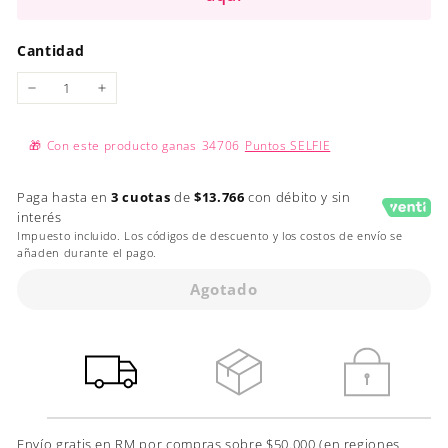
Cantidad
−
+
🎁
Con este producto ganas
34706
Puntos SELFIE
Paga hasta en
3 cuotas
de
$13.766
con débito y sin
interés
Impuesto incluido. Los códigos de descuento y los costos de envío se
añaden durante el pago.
Agotado
Envío gratis en RM por compras sobre $50.000 (en regiones