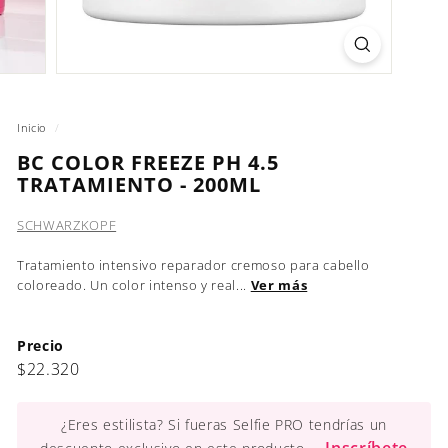
Inicio
/
BC COLOR FREEZE PH 4.5
TRATAMIENTO - 200ML
SCHWARZKOPF
Tratamiento intensivo reparador cremoso para cabello
coloreado. Un color intenso y real...
Ver más
Precio
Precio
$22.320
$22.320
habitual
¿Eres estilista? Si fueras Selfie PRO tendrías un