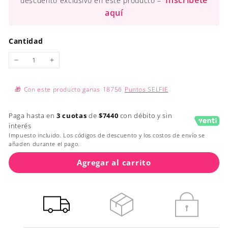
Inscríbete
descuento exclusivo en este producto –
aquí
Cantidad
−
+
🎁
Con este producto ganas
18756
Puntos SELFIE
Paga hasta en
3 cuotas
de
$7440
con débito y sin
interés
Impuesto incluido. Los códigos de descuento y los costos de envío se
añaden durante el pago.
Agregar al carrito