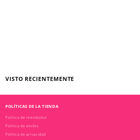
BC Color Freeze pH
4.5 Tratamiento -
200ml
SCHWARZKOPF
$
$22.320
2
2
.
VISTO RECIENTEMENTE
3
2
0
POLÍTICAS DE LA TIENDA
Política de reembolso
Politica de envÍos
Política de privacidad