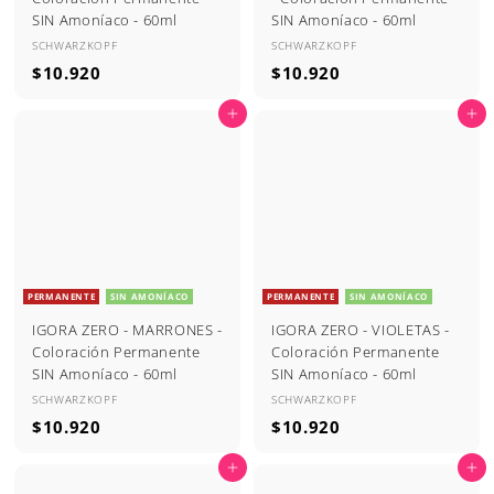
SIN Amoníaco - 60ml
SIN Amoníaco - 60ml
SCHWARZKOPF
SCHWARZKOPF
$
$
$10.920
$10.920
1
1
Agregar al carrito
Agregar al carrito
0
0
.
.
9
9
2
2
0
0
PERMANENTE
SIN AMONÍACO
PERMANENTE
SIN AMONÍACO
IGORA ZERO - MARRONES -
IGORA ZERO - VIOLETAS -
Coloración Permanente
Coloración Permanente
SIN Amoníaco - 60ml
SIN Amoníaco - 60ml
SCHWARZKOPF
SCHWARZKOPF
$
$
$10.920
$10.920
1
1
Agregar al carrito
Agregar al carrito
0
0