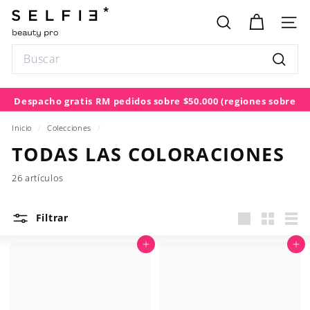
Ir
S
directamente
E
BUSCAR
NAV
al
L
contenido
Search
F
Buscar
I
E
Despacho gratis RM pedidos sobre $50.000
(regiones sobre
diapositivas
$100.000)
pausa
Inicio
/
Colecciones
/
TODAS LAS COLORACIONES
26 artículos
Filtrar
Large
Small
List
Agregar al carrito
Agregar al carrito