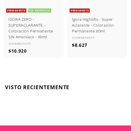
PERMANENTE
SIN AMONÍACO
PERMANENTE
IGORA ZERO -
Igora Highlifts - Super
SUPERACLARANTE -
Aclarante - Coloración
Coloración Permanente
Permanente 60ml
SIN Amoníaco - 60ml
SCHWARZKOPF
SCHWARZKOPF
$
$8.627
$
$10.920
8
1
.
0
6
.
2
9
7
2
VISTO RECIENTEMENTE
0