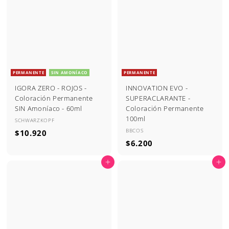
.
.
9
9
2
2
0
0
PERMANENTE
SIN AMONÍACO
PERMANENTE
IGORA ZERO - ROJOS -
INNOVATION EVO -
Coloración Permanente
SUPERACLARANTE -
SIN Amoníaco - 60ml
Coloración Permanente
100ml
SCHWARZKOPF
BBCOS
$
$10.920
$
$6.200
1
6
0
Agregar al carrito
Agregar al carrito
.
.
2
9
0
2
0
0