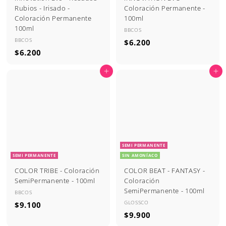
a
l
Rubios - Irisado -
Coloración Permanente -
Coloración Permanente
100ml
100ml
BBCOS
BBCOS
$
$6.200
$
$6.200
6
6
.
Agregar al carrito
Agregar al carrito
.
2
2
0
0
0
0
SEMI PERMANENTE
SEMI PERMANENTE
SIN AMONÍACO
COLOR TRIBE - Coloración
COLOR BEAT - FANTASY -
SemiPermanente - 100ml
Coloración
SemiPermanente - 100ml
BBCOS
GLOSSCO
$
$9.100
$
$9.900
9