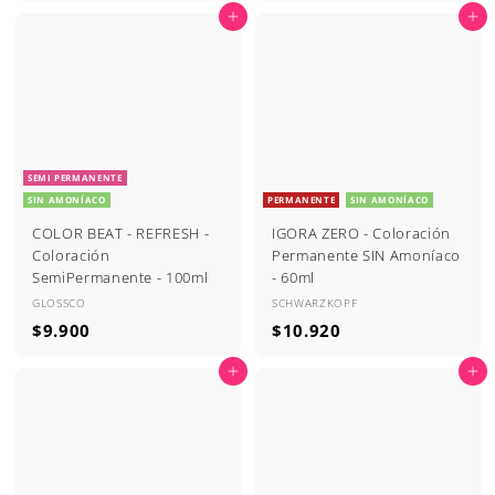
9
.
Agregar al carrito
Agregar al carrito
.
1
9
0
0
0
0
SEMI PERMANENTE
SIN AMONÍACO
PERMANENTE
SIN AMONÍACO
COLOR BEAT - REFRESH -
IGORA ZERO - Coloración
Coloración
Permanente SIN Amoníaco
SemiPermanente - 100ml
- 60ml
GLOSSCO
SCHWARZKOPF
$
$
$9.900
$10.920
9
1
Agregar al carrito
Agregar al carrito
.
0
9
.
0
9
0
2
0