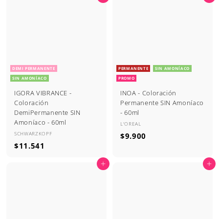
.
1
0
0
4
.
2
5
0
7
DEMI PERMANENTE
PERMANENTE
SIN AMONÍACO
SIN AMONÍACO
PROMO
IGORA VIBRANCE -
INOA - Coloración
Coloración
Permanente SIN Amoníaco
DemiPermanente SIN
- 60ml
Amoníaco - 60ml
L'OREAL
SCHWARZKOPF
$
$9.900
$
$11.541
9
1
.
Agregar al carrito
Agregar al carrito
1
9
.
0
5
0
4
1