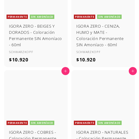
PERMANENTE
SIN AMONÍACO
PERMANENTE
SIN AMONÍACO
IGORA ZERO - BEIGES Y
IGORA ZERO - CENIZA,
DORADOS - Coloración
HUMO y MATE -
Permanente SIN Amoníaco
Coloración Permanente
- 60ml
SIN Amoníaco - 60ml
SCHWARZKOPF
SCHWARZKOPF
$
$
$10.920
$10.920
1
1
Agregar al carrito
Agregar al carrito
0
0
.
.
9
9
2
2
0
0
PERMANENTE
SIN AMONÍACO
PERMANENTE
SIN AMONÍACO
IGORA ZERO - COBRES -
IGORA ZERO - NATURALES
Coloración Permanente
- Coloración Permanente