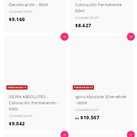
Decoloración - 60ml
Coloración Permanente
60ml
SCHWARZKOPF
SCHWARZKOPF
$
$9.160
$
$8.627
9
8
.
Agregar al carrito
Agregar al carrito
.
1
6
6
2
0
7
PERMANENTE
PERMANENTE
IGORA ABSOLUTES -
Igora Absolute Silverwhite
Coloración Permanente -
- 60ml
60ml
SCHWARZKOPF
SCHWARZKOPF
D
$10.507
De
$
$9.042
e
9
$
Agregar al carrito
Agregar al carrito