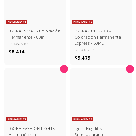
PERMANENTE
PERMANENTE
IGORA ROYAL - Coloración
IGORA COLOR 10 -
Permanente - 60ml
Coloración Permanente
Express - 60ML
SCHWARZKOPF
SCHWARZKOPF
$
$8.414
$
$9.479
8
9
.
Agregar al carrito
Agregar al carrito
.
4
4
1
7
4
9
PERMANENTE
PERMANENTE
IGORA FASHION LIGHTS -
Igora Highlifts -
Aclaración sin
Superaclarante -