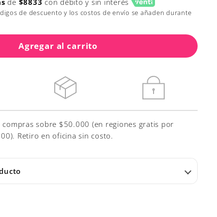
as
de
$8833
con débito y sin interés
ódigos de descuento y los costos de envío se añaden durante
Agregar al carrito
r compras sobre $50.000 (en regiones gratis por
). Retiro en oficina sin costo.
oducto