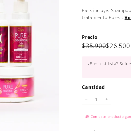
Pack incluye: Shampoo
tratamiento Pure...
Ve
Precio
Precio
Precio
$35.900
$35.900
$26.500
habitual
de
oferta
¿Eres estilista? Si f
Cantidad
−
+
🎁
Con este producto ga