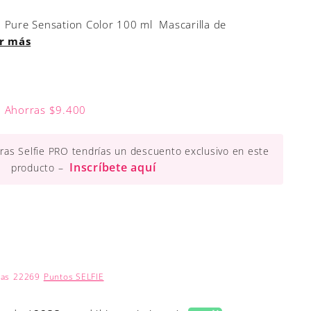
 Pure Sensation Color 100 ml Mascarilla de
r más
$26.500
Ahorras $9.400
ueras Selfie PRO tendrías un descuento exclusivo en este
Inscríbete aquí
producto –
nas
22269
Puntos SELFIE