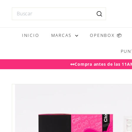
Ir
directamente
Search
al
Buscar
contenido
INICIO
MARCAS
OPENBOX 📦
PUN
👀Compra antes de las 11AM 
Desp