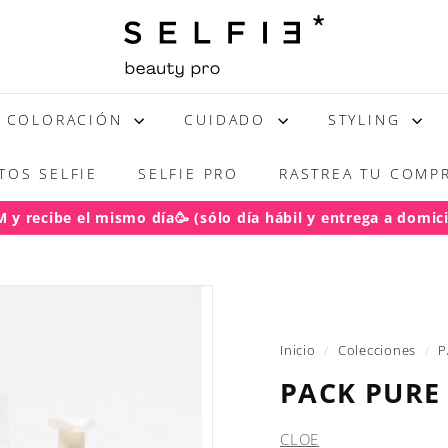
S
E
L
F
COLORACIÓN
CUIDADO
STYLING
I
E
TOS SELFIE
SELFIE PRO
RASTREA TU COMPR
y recibe el mismo día🥳 (sólo día hábil y entrega a domicil
acho gratis RM pedidos sobre $50.000
diapositivas
pausa
Inicio
/
Colecciones
/
P
PACK PURE
CLOE