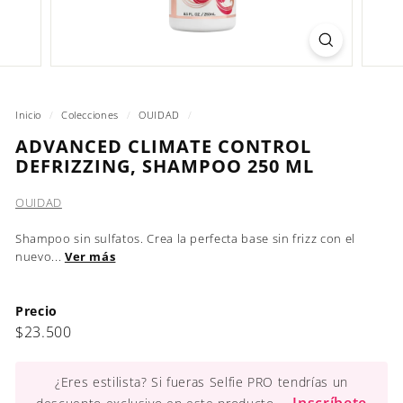
Inicio
/
Colecciones
/
OUIDAD
/
ADVANCED CLIMATE CONTROL
DEFRIZZING, SHAMPOO 250 ML
OUIDAD
Shampoo sin sulfatos. Crea la perfecta base sin frizz con el
nuevo...
Ver más
Precio
Precio
$23.500
$23.500
habitual
¿Eres estilista? Si fueras Selfie PRO tendrías un