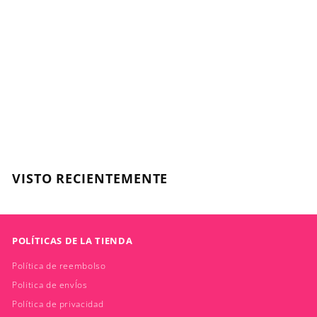
Advanced Climate
Control Defrizzing,
Shampoo 250 Ml
OUIDAD
$
$23.500
2
3
.
VISTO RECIENTEMENTE
5
0
0
POLÍTICAS DE LA TIENDA
Política de reembolso
Politica de envÍos
Política de privacidad