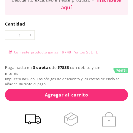
Inscríbete
descuento exclusivo en este producto –
aquí
Cantidad
−
+
🎁
Con este producto ganas
19748
Puntos SELFIE
Paga hasta en
3 cuotas
de
$7833
con débito y sin
interés
Impuesto incluido. Los códigos de descuento y los costos de envío se
añaden durante el pago.
Agregar al carrito