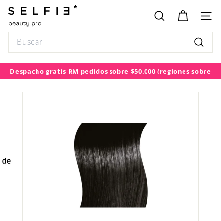
Ir
S
directamente
E
BUSCAR
NAV
al
L
contenido
Search
F
Buscar
I
E
Despacho gratis RM pedidos sobre $50.000
(regiones sobre
diapositivas
$100.000)
pausa