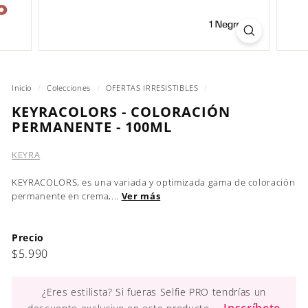
Inicio
/
Colecciones
/
OFERTAS IRRESISTIBLES
/
KEYRACOLORS - COLORACIÓN
PERMANENTE - 100ML
KEYRA
KEYRACOLORS, es una variada y optimizada gama de coloración
permanente en crema,...
Ver más
Precio
Precio
$5.990
$5.990
habitual
¿Eres estilista? Si fueras Selfie PRO tendrías un