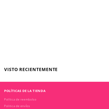
PERMANENTE
KEYRACOLORS -
Coloración
Permanente - 100ml
KEYRA
$
$5.990
5
.
9
VISTO RECIENTEMENTE
9
0
POLÍTICAS DE LA TIENDA
Política de reembolso
Politica de envÍos