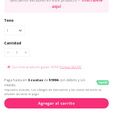
Inscríbete
descuento exclusivo en este producto –
aquí
Tono
Cantidad
−
+
🎁
Con este producto ganas
5034
Puntos SELFIE
Paga hasta en
3 cuotas
de
$1996
con débito y sin
interés
Impuesto incluido. Los códigos de descuento y los costos de envío se
añaden durante el pago.
Agregar al carrito