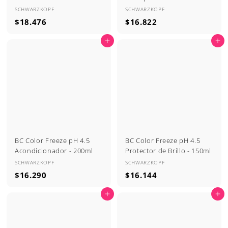
SCHWARZKOPF
SCHWARZKOPF
$
$
$18.476
$16.822
1
1
Agregar al carrito
Agregar al carrito
8
6
.
.
4
8
7
2
6
2
BC Color Freeze pH 4.5
BC Color Freeze pH 4.5
Acondicionador - 200ml
Protector de Brillo - 150ml
SCHWARZKOPF
SCHWARZKOPF
$
$
$16.290
$16.144
1
1
Agregar al carrito
Agregar al carrito
6
6
.
.
2
1