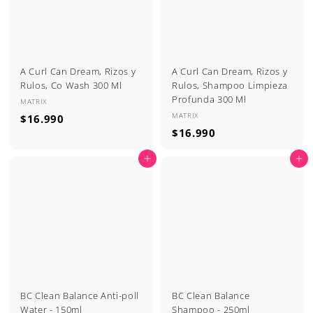
A Curl Can Dream, Rizos y
A Curl Can Dream, Rizos y
Rulos, Co Wash 300 Ml
Rulos, Shampoo Limpieza
Profunda 300 Ml
MATRIX
MATRIX
$
$16.990
$
$16.990
1
1
6
Agregar al carrito
Agregar al carrito
6
.
.
9
9
9
9
0
0
BC Clean Balance Anti-poll
BC Clean Balance
Water - 150ml
Shampoo - 250ml