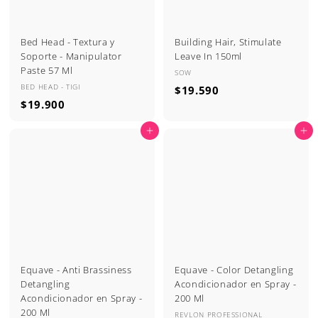
Bed Head - Textura y
Building Hair, Stimulate
Soporte - Manipulator
Leave In 150ml
Paste 57 Ml
SOW
BED HEAD - TIGI
$
$19.590
$
$19.900
1
1
9
Agregar al carrito
Agregar al carrito
9
.
.
5
9
9
0
0
0
Equave - Anti Brassiness
Equave - Color Detangling
Detangling
Acondicionador en Spray -
Acondicionador en Spray -
200 Ml
200 Ml
REVLON PROFESSIONAL