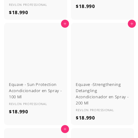
REVLON PROFESSIONAL
$
$18.990
$
$18.990
1
1
8
Agregar al carrito
Agregar al carrito
8
.
.
9
9
9
9
0
0
Equave - Sun Protection
Equave -Strengthening
Acondicionador en Spray -
Detangling
100 Ml
Acondicionador en Spray -
200 Ml
REVLON PROFESSIONAL
REVLON PROFESSIONAL
$
$18.990
$
$18.990
1
1
8
Agregar al carrito
8
.