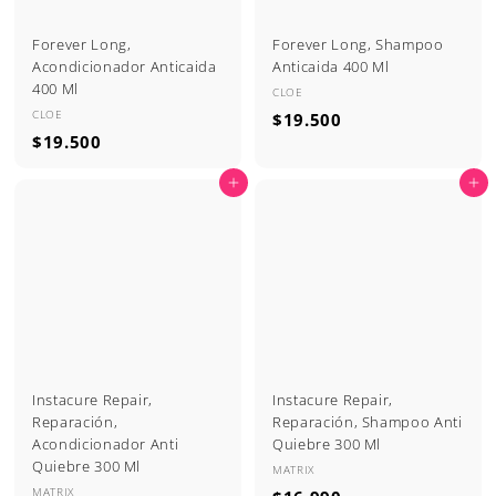
Forever Long,
Forever Long, Shampoo
Acondicionador Anticaida
Anticaida 400 Ml
400 Ml
CLOE
CLOE
$
$19.500
$
$19.500
1
1
9
Agregar al carrito
Agregar al carrito
9
.
.
5
5
0
0
0
0
Instacure Repair,
Instacure Repair,
Reparación,
Reparación, Shampoo Anti
Acondicionador Anti
Quiebre 300 Ml
Quiebre 300 Ml
MATRIX
MATRIX