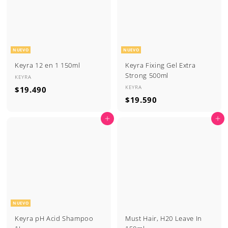
9
9
0
0
NUEVO
NUEVO
Keyra 12 en 1 150ml
Keyra Fixing Gel Extra
Strong 500ml
KEYRA
KEYRA
$
$19.490
$
$19.590
1
1
9
Agregar al carrito
Agregar al carrito
9
.
.
4
5
9
9
0
0
NUEVO
Keyra pH Acid Shampoo
Must Hair, H20 Leave In