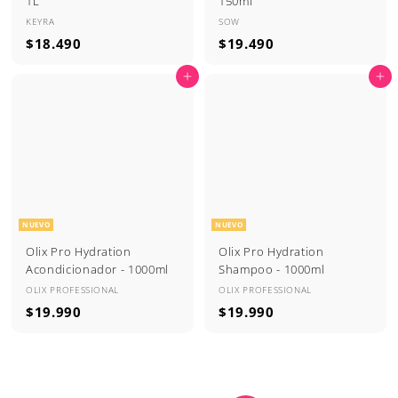
1L
150ml
KEYRA
SOW
$
$
$18.490
$19.490
1
1
Agregar al carrito
Agregar al carrito
8
9
.
.
4
4
9
9
0
0
NUEVO
NUEVO
Olix Pro Hydration
Olix Pro Hydration
Acondicionador - 1000ml
Shampoo - 1000ml
OLIX PROFESSIONAL
OLIX PROFESSIONAL
$
$
$19.990
$19.990
1
1
9
9
.
.
9
9