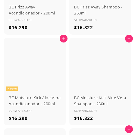
BC Frizz Away
BC Frizz Away Shampoo -
Acondicionador - 200ml
250ml
SCHWARZKOPF
SCHWARZKOPF
$
$
$16.290
$16.822
1
1
Agregar al carrito
Agregar al carrito
6
6
.
.
2
8
9
2
0
2
NUEVO
BC Moisture Kick Aloe Vera
BC Moisture Kick Aloe Vera
Acondicionador - 200ml
Shampoo - 250ml
SCHWARZKOPF
SCHWARZKOPF
$
$
$16.290
$16.822
1
1
Agregar al carrito
6
6