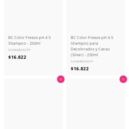
9
4
0
4
BC Color Freeze pH 4.5
BC Color Freeze pH 4.5
Shampoo - 250ml
Shampoo para
Decolorados y Canas
SCHWARZKOPF
(Silver) - 250ml
$
$16.822
SCHWARZKOPF
1
$
$16.822
6
1
.
Agregar al carrito
Agregar al carrito
6
8
.
2
8
2
2
2