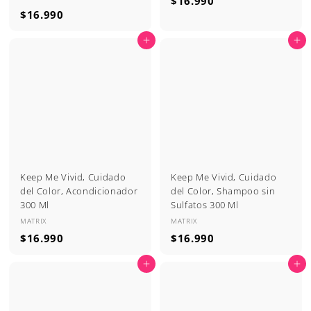
$
$16.990
$
$16.990
1
1
6
Agregar al carrito
Agregar al carrito
6
.
.
9
9
9
9
0
0
Keep Me Vivid, Cuidado
Keep Me Vivid, Cuidado
del Color, Acondicionador
del Color, Shampoo sin
300 Ml
Sulfatos 300 Ml
MATRIX
MATRIX
$
$
$16.990
$16.990
1
1
Agregar al carrito
Agregar al carrito
6
6
.
.
9
9