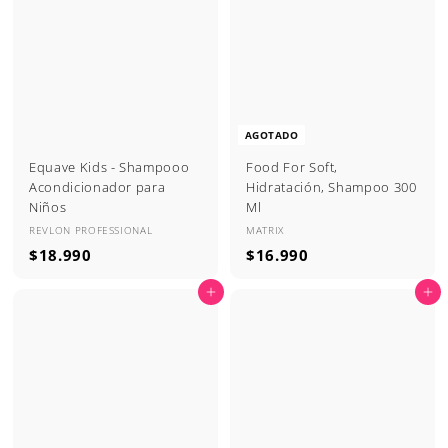
.
9
9
9
9
0
0
AGOTADO
Equave Kids - Shampooo
Food For Soft,
Acondicionador para
Hidratación, Shampoo 300
Niños
Ml
REVLON PROFESSIONAL
MATRIX
$
$
$18.990
$16.990
1
1
Agregar al carrito
Agregar al carrito
8
6
.
.
9
9
9
9
0
0