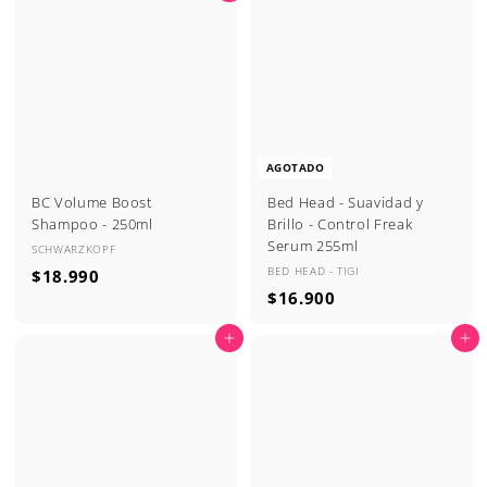
.
.
5
8
3
2
0
2
AGOTADO
BC Volume Boost
Bed Head - Suavidad y
Shampoo - 250ml
Brillo - Control Freak
Serum 255ml
SCHWARZKOPF
BED HEAD - TIGI
$
$18.990
$
$16.900
1
1
8
Agregar al carrito
Agregar al carrito
6
.
.
9
9
9
0
0
0