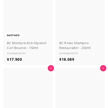
.
.
2
8
9
2
0
2
AGOTADO
BC Moisture Kick Glycerol
BC R-two Shampoo
Curl Bounce - 150ml
Restaurador - 250ml
SCHWARZKOPF
SCHWARZKOPF
$
$
$17.900
$18.089
1
1
Agregar al carrito
Agregar al carrito
7
8
.
.
9
0
0
8
0
9