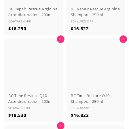
BC Repair Rescue Arginina
BC Repair Rescue Arginina
Acondicionador - 200ml
Shampoo - 250ml
SCHWARZKOPF
SCHWARZKOPF
$
$
$16.290
$16.822
1
1
Agregar al carrito
Agregar al carrito
6
6
.
.
2
8
9
2
0
2
BC Time Restore Q10
BC Time Restore Q10
Acondicionador - 200ml
Shampoo - 250ml
SCHWARZKOPF
SCHWARZKOPF
$
$
$18.530
$16.822
1
1
Agregar al carrito
8
6