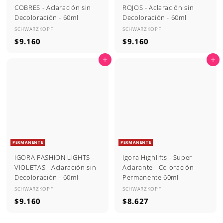
COBRES - Aclaración sin
ROJOS - Aclaración sin
Decoloración - 60ml
Decoloración - 60ml
SCHWARZKOPF
SCHWARZKOPF
$
$
$9.160
$9.160
9
9
Agregar al carrito
Agregar al carrito
.
.
1
1
6
6
0
0
PERMANENTE
PERMANENTE
IGORA FASHION LIGHTS -
Igora Highlifts - Super
VIOLETAS - Aclaración sin
Aclarante - Coloración
Decoloración - 60ml
Permanente 60ml
SCHWARZKOPF
SCHWARZKOPF
$
$
$9.160
$8.627
9
8