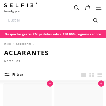
Ir
S
directamente
E
BUSCAR
NAV
al
L
contenido
Search
F
Buscar
I
E
Despacho gratis RM pedidos sobre $50.000
(regiones sobre
diapositivas
$100.000)
pausa
Inicio
/
Colecciones
/
ACLARANTES
6 artículos
Filtrar
Large
Small
List
Agregar al carrito
Agregar al carrito