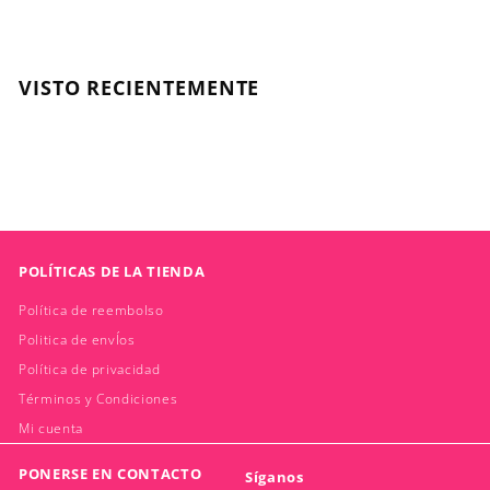
.
.
1
6
6
2
0
7
VISTO RECIENTEMENTE
POLÍTICAS DE LA TIENDA
Política de reembolso
Politica de envÍos
Política de privacidad
Términos y Condiciones
Mi cuenta
PONERSE EN CONTACTO
Síganos