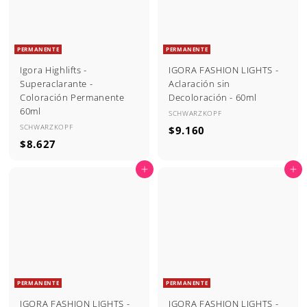
PERMANENTE
PERMANENTE
Igora Highlifts -
IGORA FASHION LIGHTS -
Superaclarante -
Aclaración sin
Coloración Permanente
Decoloración - 60ml
60ml
SCHWARZKOPF
SCHWARZKOPF
$
$9.160
$
$8.627
9
8
.
Agregar al carrito
Agregar al carrito
.
1
6
6
2
0
7
PERMANENTE
PERMANENTE
IGORA FASHION LIGHTS -
IGORA FASHION LIGHTS -