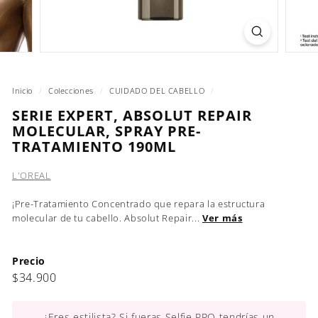
Inicio
/
Colecciones
/
CUIDADO DEL CABELLO
/
SERIE EXPERT, ABSOLUT REPAIR
MOLECULAR, SPRAY PRE-
TRATAMIENTO 190ML
L'OREAL
¡Pre-Tratamiento Concentrado que repara la estructura
molecular de tu cabello. Absolut Repair...
Ver más
Precio
Precio
$34.900
$34.900
habitual
¿Eres estilista? Si fueras Selfie PRO tendrías un