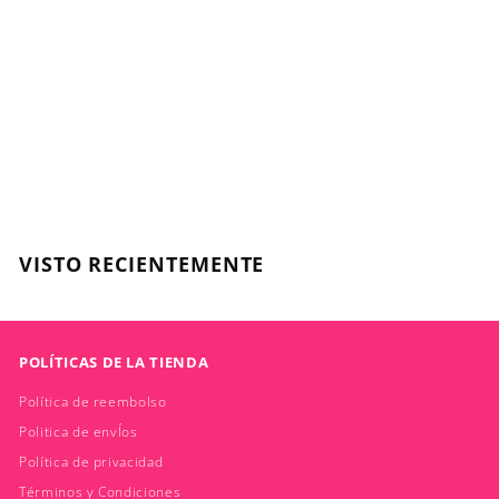
Serie Expert, Absolut
Repair Molecular,
Spray Pre-tratamiento
190ml
L'OREAL
$
$34.900
3
4
.
VISTO RECIENTEMENTE
9
0
0
POLÍTICAS DE LA TIENDA
Política de reembolso
Politica de envÍos
Política de privacidad
Términos y Condiciones