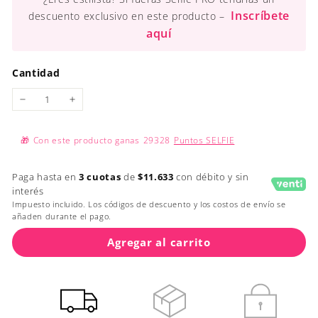
Inscríbete
descuento exclusivo en este producto –
aquí
Cantidad
−
+
🎁
Con este producto ganas
29328
Puntos SELFIE
Paga hasta en
3 cuotas
de
$11.633
con débito y sin
interés
Impuesto incluido. Los códigos de descuento y los costos de envío se
añaden durante el pago.
Agregar al carrito