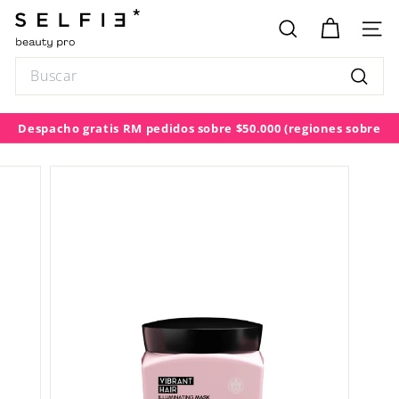
Ir
S
directamente
E
BUSCAR
NAV
al
L
contenido
Search
F
Buscar
I
E
Despacho gratis RM pedidos sobre $50.000
(regiones sobre
diapositivas
$100.000)
pausa