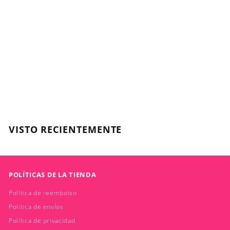
Vibrant Hair,
Illuminating
Tratamiento 250ml
SOW
$
$24.990
2
4
.
VISTO RECIENTEMENTE
9
9
0
POLÍTICAS DE LA TIENDA
Política de reembolso
Politica de envÍos
Política de privacidad