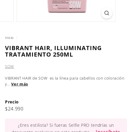
Inicio
/
VIBRANT HAIR, ILLUMINATING
TRATAMIENTO 250ML
SOW
VIBRANT HAIR de SOW es la línea para cabellos con coloración
y...
Ver más
Precio
Precio
$24.990
$24.990
habitual
¿Eres estilista? Si fueras Selfie PRO tendrías un