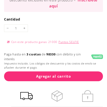
Inscríbete
descuento exclusivo en este producto –
aquí
Cantidad
−
+
🎁
Con este producto ganas
21000
Puntos SELFIE
Paga hasta en
3 cuotas
de
$8330
con débito y sin
interés
Impuesto incluido. Los códigos de descuento y los costos de envío se
añaden durante el pago.
Agregar al carrito