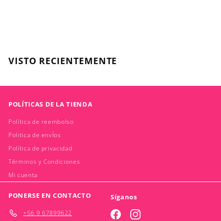
CLOE
$
$7.900
7
.
9
VISTO RECIENTEMENTE
0
0
POLÍTICAS DE LA TIENDA
Política de reembolso
Politica de envÍos
Política de privacidad
Términos y Condiciones
Mi cuenta
PONERSE EN CONTACTO
Síganos
+56 9 67899622
Facebook
Instagram