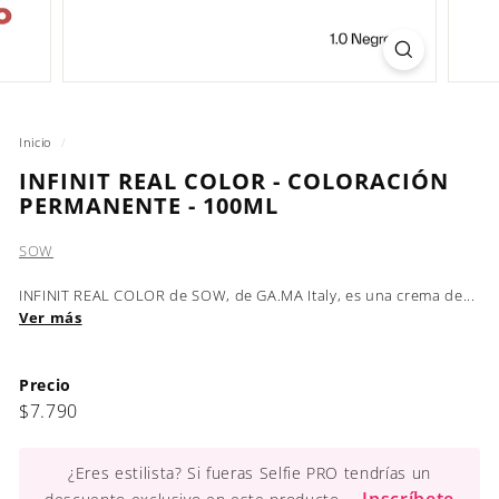
Inicio
/
INFINIT REAL COLOR - COLORACIÓN
PERMANENTE - 100ML
SOW
INFINIT REAL COLOR de SOW, de GA.MA Italy, es una crema de...
Ver más
Precio
Precio
$7.790
$7.790
habitual
¿Eres estilista? Si fueras Selfie PRO tendrías un