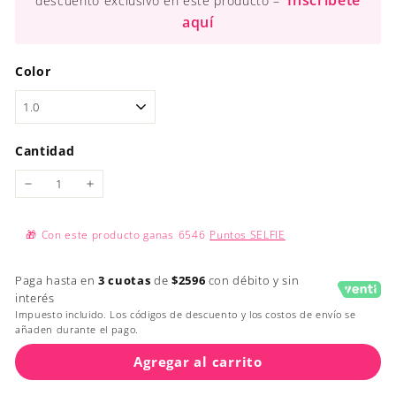
Inscríbete
descuento exclusivo en este producto –
aquí
Color
Cantidad
−
+
🎁
Con este producto ganas
6546
Puntos SELFIE
Paga hasta en
3 cuotas
de
$2596
con débito y sin
interés
Impuesto incluido. Los códigos de descuento y los costos de envío se
añaden durante el pago.
Agregar al carrito