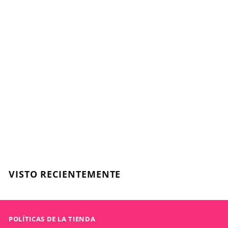
Agregar al carrito
PERMANENTE
INFINIT REAL COLOR -
Coloración
Permanente - 100ml
SOW
$
$7.790
7
.
7
VISTO RECIENTEMENTE
9
0
POLÍTICAS DE LA TIENDA