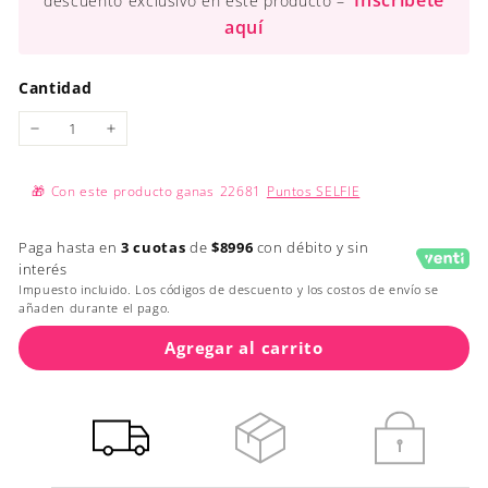
Inscríbete
descuento exclusivo en este producto –
aquí
Cantidad
−
+
🎁
Con este producto ganas
22681
Puntos SELFIE
Paga hasta en
3 cuotas
de
$8996
con débito y sin
interés
Impuesto incluido. Los códigos de descuento y los costos de envío se
añaden durante el pago.
Agregar al carrito