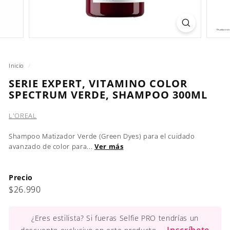
Inicio
/
SERIE EXPERT, VITAMINO COLOR
SPECTRUM VERDE, SHAMPOO 300ML
L'OREAL
Shampoo Matizador Verde (Green Dyes) para el cuidado
avanzado de color para...
Ver más
Precio
Precio
$26.990
$26.990
habitual
¿Eres estilista? Si fueras Selfie PRO tendrías un