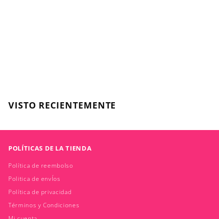
Serie Expert, Vitamino
Color Spectrum
Verde, Shampoo
300ml
L'OREAL
$
$26.990
2
6
.
VISTO RECIENTEMENTE
9
9
0
POLÍTICAS DE LA TIENDA
Política de reembolso
Politica de envÍos
Política de privacidad
Términos y Condiciones
Mi cuenta