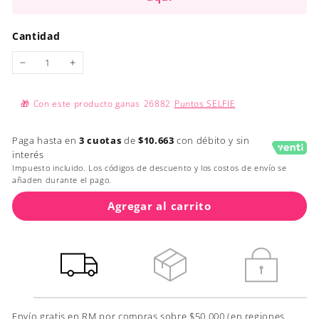
Cantidad
−
+
🎁
Con este producto ganas
26882
Puntos SELFIE
Paga hasta en
3 cuotas
de
$10.663
con débito y sin
interés
Impuesto incluido. Los códigos de descuento y los costos de envío se
añaden durante el pago.
Agregar al carrito
Envío gratis en RM por compras sobre $50.000 (en regiones