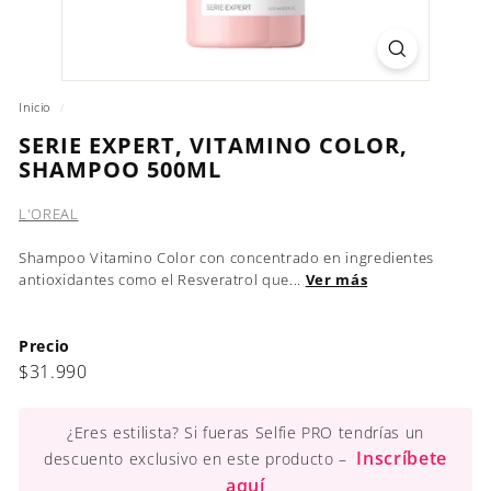
Inicio
/
SERIE EXPERT, VITAMINO COLOR,
SHAMPOO 500ML
L'OREAL
Shampoo Vitamino Color con concentrado en ingredientes
antioxidantes como el Resveratrol que...
Ver más
Precio
Precio
$31.990
$31.990
habitual
¿Eres estilista? Si fueras Selfie PRO tendrías un
Inscríbete
descuento exclusivo en este producto –
aquí