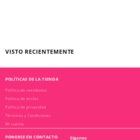
Color, Shampoo
500ml
L'OREAL
$
$31.990
3
1
.
VISTO RECIENTEMENTE
9
9
0
POLÍTICAS DE LA TIENDA
Política de reembolso
Politica de envÍos
Política de privacidad
Términos y Condiciones
Mi cuenta
PONERSE EN CONTACTO
Síganos