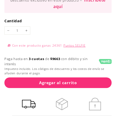
Inscríbete
descuento exclusivo en este producto –
aquí
Cantidad
−
+
🎁
Con este producto ganas
24361
Puntos SELFIE
Paga hasta en
3 cuotas
de
$9663
con débito y sin
interés
Impuesto incluido. Los códigos de descuento y los costos de envío se
añaden durante el pago.
Agregar al carrito