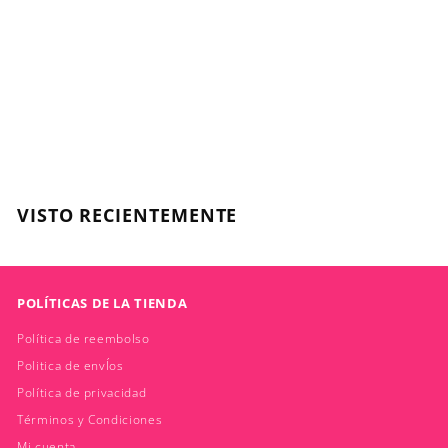
Serie Expert, Metal
Detox, Crema de Alta
Protección Leave In
100ml
L'OREAL
$
$28.990
2
8
.
VISTO RECIENTEMENTE
9
9
0
POLÍTICAS DE LA TIENDA
Política de reembolso
Politica de envÍos
Política de privacidad
Términos y Condiciones
Mi cuenta