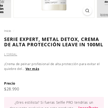
Inicio
/
SERIE EXPERT, METAL DETOX, CREMA
DE ALTA PROTECCIÓN LEAVE IN 100ML
L'OREAL
¡Crema de peinar profesional de alta protección para evitar el
quiebre del...
Ver más
Precio
Precio
$28.990
$28.990
habitual
¿Eres estilista? Si fueras Selfie PRO tendrías un