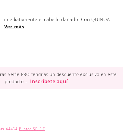
e inmediatamente el cabello dañado. Con QUINOA
..
Ver más
ueras Selfie PRO tendrías un descuento exclusivo en este
Inscríbete aquí
producto –
nas
44454
Puntos SELFIE