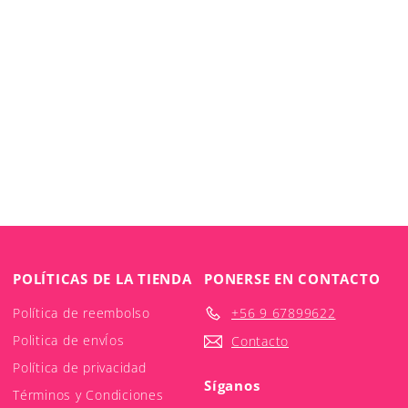
POLÍTICAS DE LA TIENDA
PONERSE EN CONTACTO
Política de reembolso
+56 9 67899622
Politica de envÍos
Contacto
Política de privacidad
Síganos
Términos y Condiciones