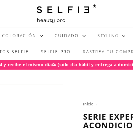
S
E
L
F
COLORACIÓN
CUIDADO
STYLING
I
E
TOS SELFIE
SELFIE PRO
RASTREA TU COMPR
y recibe el mismo día🥳 (sólo día hábil y entrega a domicil
acho gratis RM pedidos sobre $50.000
diapositivas
pausa
Inicio
/
SERIE EXPE
ACONDICI