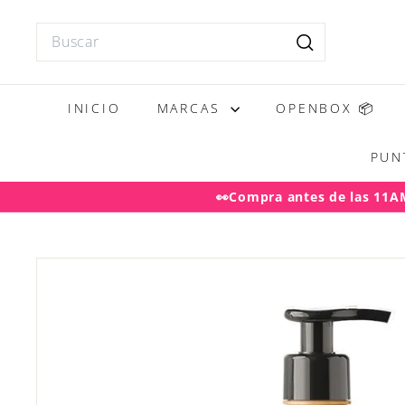
Ir
directamente
Search
al
Buscar
contenido
INICIO
MARCAS
OPENBOX 📦
PUN
👀Compra antes de las 11AM 
Desp