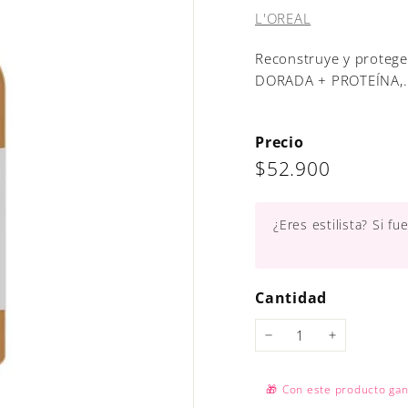
L'OREAL
Reconstruye y proteg
DORADA + PROTEÍNA,.
Precio
Precio
$52.900
$52.900
habitual
¿Eres estilista? Si f
Cantidad
−
+
🎁
Con este producto ga