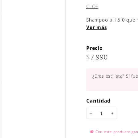
CLOE
Shampoo pH 5.0 que man
Ver más
Precio
Precio
$7.990
$7.990
habitual
¿Eres estilista? Si f
Cantidad
−
+
🎁
Con este producto ga