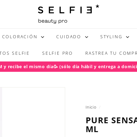
S
E
L
F
COLORACIÓN
CUIDADO
STYLING
I
E
TOS SELFIE
SELFIE PRO
RASTREA TU COMPR
y recibe el mismo día🥳 (sólo día hábil y entrega a domicil
acho gratis RM pedidos sobre $50.000
(regiones sobre $100
diapositivas
pausa
Inicio
/
PURE SENS
ML