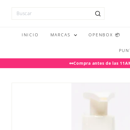
Ir
directamente
Search
al
Buscar
contenido
INICIO
MARCAS
OPENBOX 📦
PUN
👀Compra antes de las 11AM 
Desp