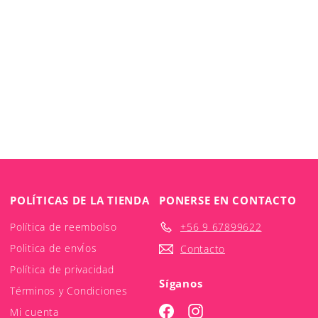
POLÍTICAS DE LA TIENDA
PONERSE EN CONTACTO
Política de reembolso
+56 9 67899622
Politica de envÍos
Contacto
Política de privacidad
Síganos
Términos y Condiciones
Facebook
Instagram
Mi cuenta