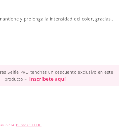
tiene y prolonga la intensidad del color, gracias...
ueras Selfie PRO tendrías un descuento exclusivo en este
Inscríbete aquí
producto –
nas
6714
Puntos SELFIE