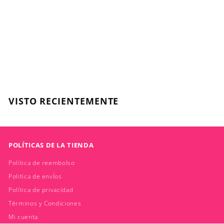
Pure Sensation Clear
Shampoo 400 Ml
CLOE
$
$16.400
1
6
.
VISTO RECIENTEMENTE
4
0
0
POLÍTICAS DE LA TIENDA
Política de reembolso
Politica de envÍos
Política de privacidad
Términos y Condiciones
Mi cuenta