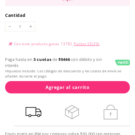
Cantidad
−
+
🎁
Con este producto ganas
13782
Puntos SELFIE
Paga hasta en
3 cuotas
de
$5466
con débito y sin
interés
Impuesto incluido. Los códigos de descuento y los costos de envío se
añaden durante el pago.
Agregar al carrito
Envío gratis en RM por compras sobre $50.000 (en regiones