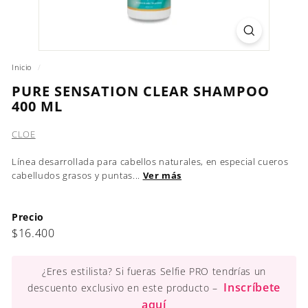
Inicio
/
PURE SENSATION CLEAR SHAMPOO
400 ML
CLOE
Línea desarrollada para cabellos naturales, en especial cueros
cabelludos grasos y puntas...
Ver más
Precio
Precio
$16.400
$16.400
habitual
¿Eres estilista? Si fueras Selfie PRO tendrías un
Inscríbete
descuento exclusivo en este producto –
aquí