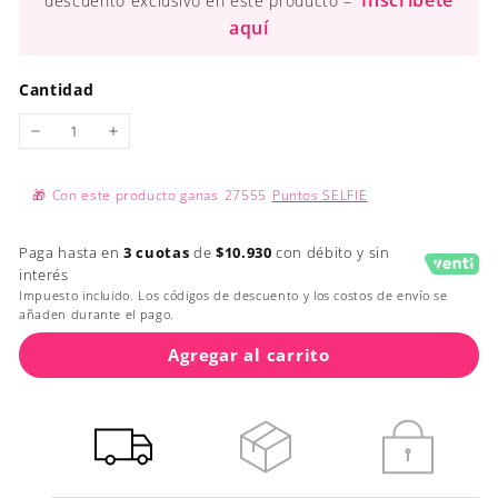
Inscríbete
descuento exclusivo en este producto –
aquí
Cantidad
−
+
🎁
Con este producto ganas
27555
Puntos SELFIE
Paga hasta en
3 cuotas
de
$10.930
con débito y sin
interés
Impuesto incluido. Los códigos de descuento y los costos de envío se
añaden durante el pago.
Agregar al carrito