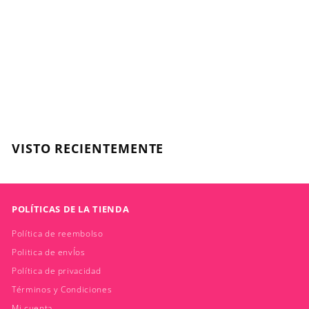
Phd Brilliantly
Hydrated + Healthy,
Acondicionador 236
Ml
LIVING PROOF
$
$32.790
3
2
.
VISTO RECIENTEMENTE
7
9
0
POLÍTICAS DE LA TIENDA
Política de reembolso
Politica de envÍos
Política de privacidad
Términos y Condiciones
Mi cuenta