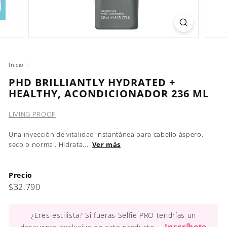
Inicio
/
PHD BRILLIANTLY HYDRATED +
HEALTHY, ACONDICIONADOR 236 ML
LIVING PROOF
Una inyección de vitalidad instantánea para cabello áspero,
seco o normal. Hidrata,...
Ver más
Precio
Precio
$32.790
$32.790
habitual
¿Eres estilista? Si fueras Selfie PRO tendrías un