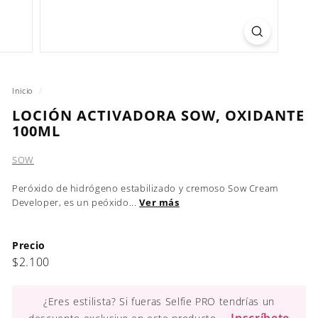
Inicio
/
LOCIÓN ACTIVADORA SOW, OXIDANTE
100ML
SOW
Peróxido de hidrógeno estabilizado y cremoso Sow Cream
Developer, es un peóxido...
Ver más
Precio
Precio
$2.100
$2.100
habitual
¿Eres estilista? Si fueras Selfie PRO tendrías un