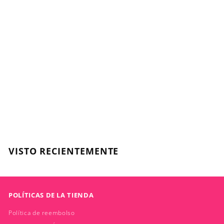
Loción Activadora
SOW, Oxidante 100ml
SOW
$
$2.100
2
.
1
VISTO RECIENTEMENTE
0
0
POLÍTICAS DE LA TIENDA
Política de reembolso