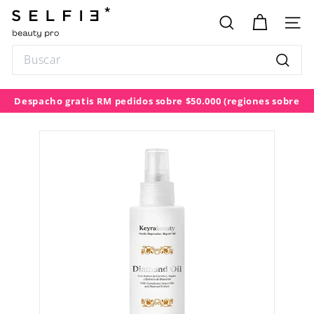
Ir
S
directamente
E
BUSCAR
NAV
al
L
contenido
Search
F
Buscar
I
E
Despacho gratis RM pedidos sobre $50.000
(regiones sobre
diapositivas
$100.000)
pausa