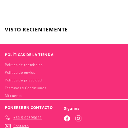
$
$25.490
2
5
.
VISTO RECIENTEMENTE
4
9
0
POLÍTICAS DE LA TIENDA
Política de reembolso
Politica de envÍos
Política de privacidad
Términos y Condiciones
Mi cuenta
PONERSE EN CONTACTO
Síganos
+56 9 67899622
Facebook
Instagram
Contacto