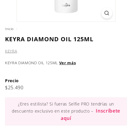
Inicio
/
KEYRA DIAMOND OIL 125ML
KEYRA
KEYRA DIAMOND OIL 125ML
Ver más
Precio
Precio
$25.490
$25.490
habitual
¿Eres estilista? Si fueras Selfie PRO tendrías un
Inscríbete
descuento exclusivo en este producto –
aquí