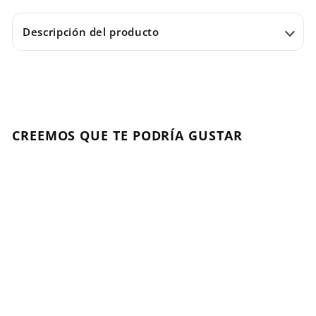
Descripción del producto
CREEMOS QUE TE PODRÍA GUSTAR
Agregar al carrito
NUEVO
Keyra Diamond Oil
125ml
KEYRA