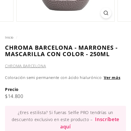
Inicio
/
CHROMA BARCELONA - MARRONES -
MASCARILLA CON COLOR - 250ML
CHROMA BARCELONA
Coloración semi permanente con ácido hialurónico
Ver más
Precio
Precio
$14.800
$14.800
habitual
¿Eres estilista? Si fueras Selfie PRO tendrías un
Inscríbete
descuento exclusivo en este producto –
aquí