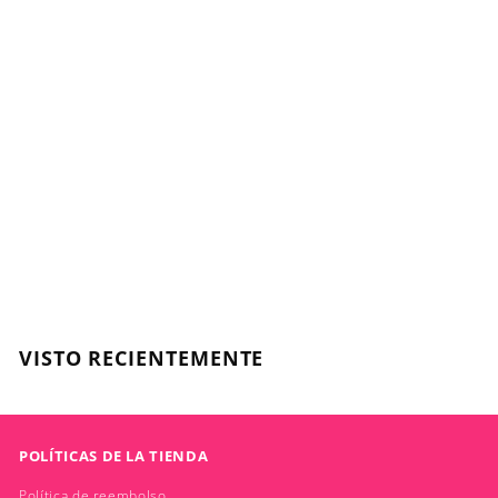
SEMI PERMANENTE
SIN AMONÍACO
CHROMA BARCELONA
- MARRONES -
Mascarilla con color -
250ml
CHROMA BARCELONA
$
$14.800
1
4
.
VISTO RECIENTEMENTE
8
0
0
POLÍTICAS DE LA TIENDA
Política de reembolso