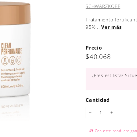
SCHWARZKOPF
Tratamiento fortifican
95%...
Ver más
Precio
Precio
$40.068
$40.068
habitual
¿Eres estilista? Si f
Cantidad
−
+
🎁
Con este producto ga