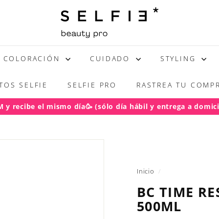
S
E
L
F
COLORACIÓN
CUIDADO
STYLING
I
E
TOS SELFIE
SELFIE PRO
RASTREA TU COMPR
y recibe el mismo día🥳 (sólo día hábil y entrega a domicil
acho gratis RM pedidos sobre $50.000
(regiones sobre $100
diapositivas
pausa
Inicio
/
BC TIME RE
500ML