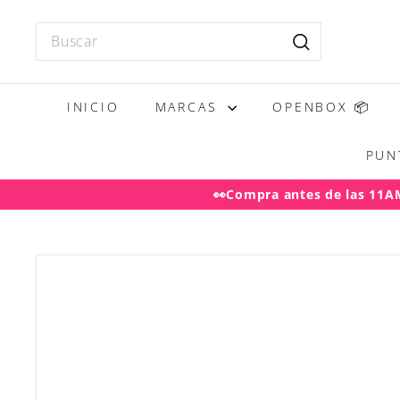
Ir
directamente
Search
al
Buscar
contenido
INICIO
MARCAS
OPENBOX 📦
PUN
👀Compra antes de las 11AM 
Desp