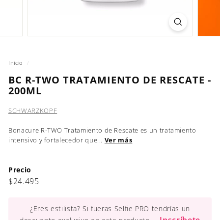
Inicio
/
BC R-TWO TRATAMIENTO DE RESCATE -
200ML
SCHWARZKOPF
Bonacure R-TWO Tratamiento de Rescate es un tratamiento
intensivo y fortalecedor que...
Ver más
Precio
Precio
$24.495
$24.495
habitual
¿Eres estilista? Si fueras Selfie PRO tendrías un