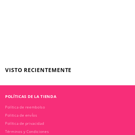
BC R-two Tratamiento
de Rescate - 200ml
SCHWARZKOPF
$
$24.495
2
4
.
VISTO RECIENTEMENTE
4
9
5
POLÍTICAS DE LA TIENDA
Política de reembolso
Politica de envÍos
Política de privacidad
Términos y Condiciones