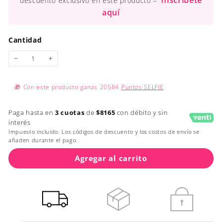
Inscríbete
descuento exclusivo en este producto –
aquí
Cantidad
−
+
🎁
Con este producto ganas
20584
Puntos SELFIE
Paga hasta en
3 cuotas
de
$8165
con débito y sin
interés
Impuesto incluido. Los códigos de descuento y los costos de envío se
añaden durante el pago.
Agregar al carrito