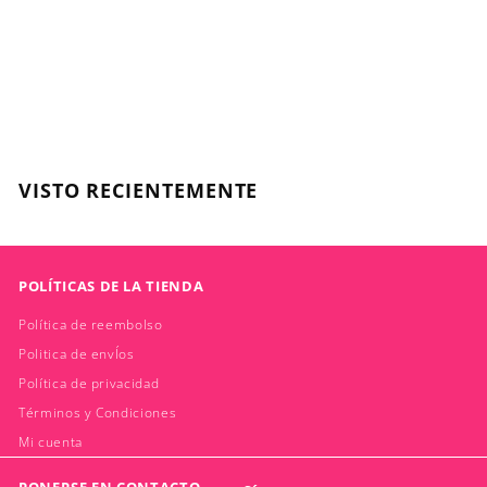
20 Volumizing Boost
Hair Mask 250ml
BIOTOP
$
$43.990
4
3
.
VISTO RECIENTEMENTE
9
9
0
POLÍTICAS DE LA TIENDA
Política de reembolso
Politica de envÍos
Política de privacidad
Términos y Condiciones
Mi cuenta
PONERSE EN CONTACTO