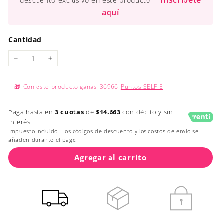
Inscríbete
descuento exclusivo en este producto –
aquí
Cantidad
−
+
🎁
Con este producto ganas
36966
Puntos SELFIE
Paga hasta en
3 cuotas
de
$14.663
con débito y sin
interés
Impuesto incluido. Los códigos de descuento y los costos de envío se
añaden durante el pago.
Agregar al carrito