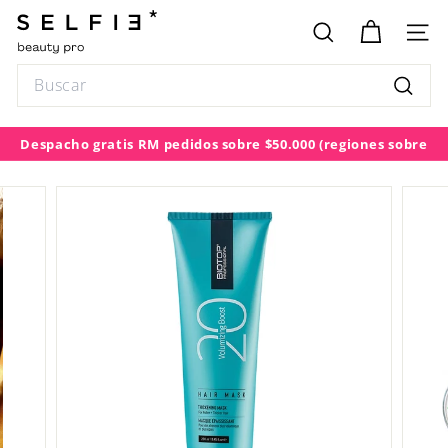
Ir
S
directamente
E
BUSCAR
NAV
al
L
contenido
Search
F
Buscar
I
E
Despacho gratis RM pedidos sobre $50.000
(regiones sobre
diapositivas
$100.000)
pausa