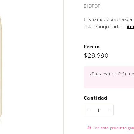
BIOTOP
El shampoo anticasp
está enriquecido...
Ve
Precio
Precio
$29.990
$29.990
habitual
¿Eres estilista? Si f
Cantidad
−
+
🎁
Con este producto ga