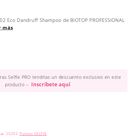
a 02 Eco Dandruff Shampoo de BIOTOP PROFESSIONAL
r más
ueras Selfie PRO tendrías un descuento exclusivo en este
Inscríbete aquí
producto –
nas
25202
Puntos SELFIE