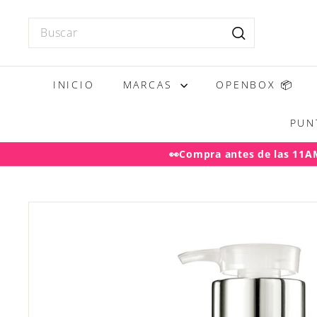
Ir
directamente
Search
al
Buscar
contenido
INICIO
MARCAS
OPENBOX 📦
PUN
👀Compra antes de las 11AM 
Desp