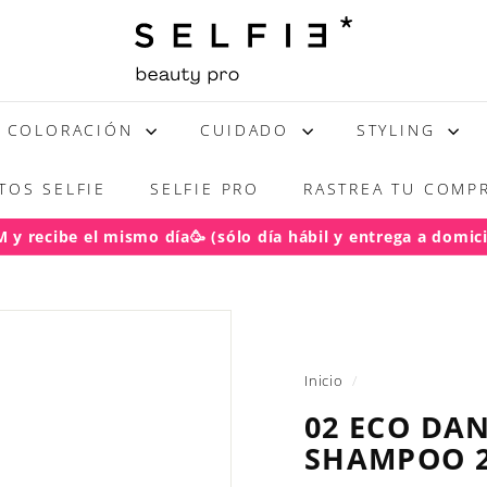
S
E
L
F
COLORACIÓN
CUIDADO
STYLING
I
E
TOS SELFIE
SELFIE PRO
RASTREA TU COMPR
y recibe el mismo día🥳 (sólo día hábil y entrega a domicil
acho gratis RM pedidos sobre $50.000
diapositivas
pausa
Inicio
/
02 ECO DA
SHAMPOO 