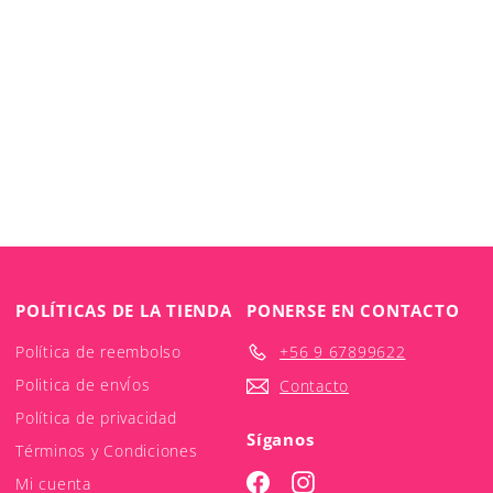
POLÍTICAS DE LA TIENDA
PONERSE EN CONTACTO
Política de reembolso
+56 9 67899622
Politica de envÍos
Contacto
Política de privacidad
Síganos
Términos y Condiciones
Facebook
Instagram
Mi cuenta