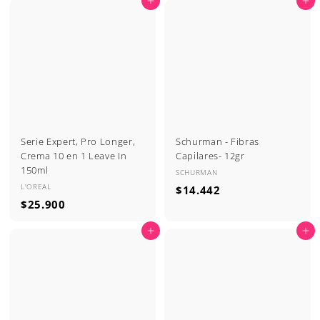
Agregar al carrito
Agregar al carrito
1
.
.
9
9
0
0
0
0
Serie Expert, Pro Longer,
Schurman - Fibras
Crema 10 en 1 Leave In
Capilares- 12gr
150ml
SCHURMAN
L'OREAL
$
$14.442
$
$25.900
1
2
4
Agregar al carrito
Agregar al carrito
5
.
.
4
9
4
0
2
0