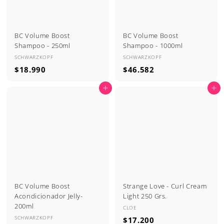
BC Volume Boost
BC Volume Boost
Shampoo - 250ml
Shampoo - 1000ml
SCHWARZKOPF
SCHWARZKOPF
$
$
$18.990
$46.582
1
4
Agregar al carrito
Agregar al carrito
8
6
.
.
9
5
9
8
0
2
BC Volume Boost
Strange Love - Curl Cream
Acondicionador Jelly-
Light 250 Grs.
200ml
CLOE
SCHWARZKOPF
$
$17.200