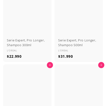
.
9
9
0
9
0
Serie Expert, Pro Longer,
Serie Expert, Pro Longer,
Shampoo 300ml
Shampoo 500ml
L'OREAL
L'OREAL
$
$
$22.990
$31.990
2
3
Agregar al carrito
Agregar al carrito
2
1
.
.
9
9
9
9
0
0