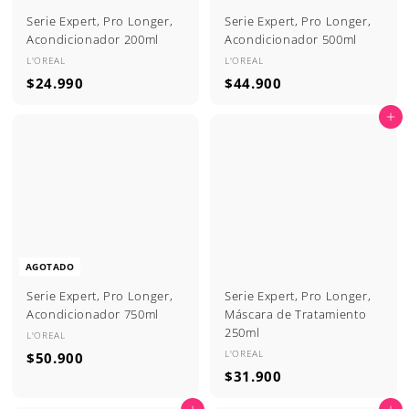
Serie Expert, Pro Longer,
Serie Expert, Pro Longer,
Acondicionador 200ml
Acondicionador 500ml
L'OREAL
L'OREAL
$
$
$24.990
$44.900
2
4
Agregar al carrito
4
4
.
.
9
9
9
0
0
0
AGOTADO
Serie Expert, Pro Longer,
Serie Expert, Pro Longer,
Acondicionador 750ml
Máscara de Tratamiento
250ml
L'OREAL
L'OREAL
$
$50.900
$
$31.900
5
3
0