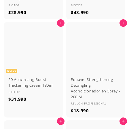
BIOTOP
BIOTOP
$
$
$28.990
$43.990
2
4
Agregar al carrito
Agregar al carrito
8
3
.
.
9
9
9
9
0
0
NUEVO
20 Volumizing Boost
Equave -Strengthening
Thickening Cream 180ml
Detangling
Acondicionador en Spray -
BIOTOP
200 Ml
$
$31.990
REVLON PROFESSIONAL
3
$
$18.990
1
1
.
Agregar al carrito
Agregar al carrito
8
9