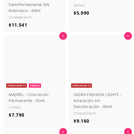
DemiPermanente SIN
MATRIX
Amoníaco - 60ml
$
$5.990
SCHWARZKOPF
5
$
$11.541
.
1
9
Agregar al carrito
Agregar al carrito
1
9
.
0
5
4
1
PERMANENTE
PROMO
PERMANENTE
MAJIREL - Coloración
IGORA FASHION LIGHTS -
Permanente - 50ml
Aclaración sin
Decoloración - 60ml
L'OREAL
SCHWARZKOPF
$
$7.790
$
$9.160
7
9
.
Agregar al carrito
Agregar al carrito