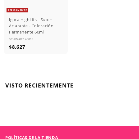
7
PERMANENTE
Igora Highlifts - Super
Aclarante - Coloración
Permanente 60ml
SCHWARZKOPF
$
$8.627
8
.
6
2
7
VISTO RECIENTEMENTE
POLÍTICAS DE LA TIENDA