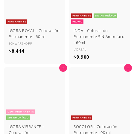
PERMANENTE
SIN AMONÍACO
PERMANENTE
PROMO
IGORA ROYAL - Coloración
INOA - Coloración
Permanente - 60ml
Permanente SIN Amoníaco
- 60ml
SCHWARZKOPF
L'OREAL
$
$8.414
$
$9.900
8
9
.
Agregar al carrito
Agregar al carrito
.
4
9
1
0
4
0
DEMI PERMANENTE
SIN AMONÍACO
PERMANENTE
IGORA VIBRANCE -
SOCOLOR - Coloración
Coloración
Permanente - 90 ml