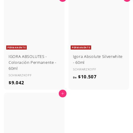
.
7
1
9
6
0
0
PERMANENTE
PERMANENTE
IGORA ABSOLUTES -
Igora Absolute Silverwhite
Coloración Permanente -
- 60ml
60ml
SCHWARZKOPF
SCHWARZKOPF
D
$10.507
De
$
$9.042
e
9
$
Agregar al carrito
.
1
0
0
4
.
2
5
0